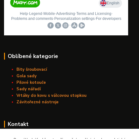
Oblíbené kategorie
Bity šroubovací
Gola sady
Pilové kotouče
Sady nářadí
Vrtáky do kovu s válcovou stopkou
Závitořezné nástroje
Kontakt
Nářadí Kučera