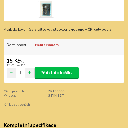
Vrták do kovu HSS s válcovou stopkou, vyrobeno v ČR.
celý popis
Dostupnost
Není skladem
15 Kč
/
ks
12 Kč
bez DPH
Přidat do košíku
Číslo produktu:
ZR100660
Výrobce:
STIM ZET
Do oblíbených
Kompletní specifikace