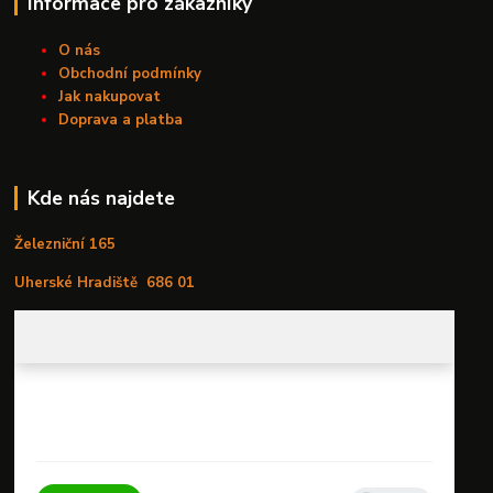
Informace pro zákazníky
O nás
Obchodní podmínky
Jak nakupovat
Doprava a platba
Kde nás najdete
Železniční 165
Uherské Hradiště
686 01