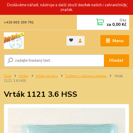
Dodáváme nářadí, nástroje a další zboží desítek našich i zahraničních
značek.
0
ks
+420 603 209 791
za
0,00 Kč
Menu
Hledat
Úvod
Vrtáky
Vrtáky do kovu
Tvářené s válcovou stopkou
Vrták
1121 3.6 HSS
Vrták 1121 3.6 HSS