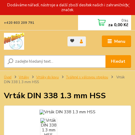
Dodáváme nářadí, nástroje a další zboží desítek našich i zahraničních
značek.
0
ks
+420 603 209 791
za
0,00 Kč
Menu
Hledat
Úvod
Vrtáky
Vrtáky do kovu
Tvářené s válcovou stopkou
Vrták
DIN 338 1.3 mm HSS
Vrták DIN 338 1.3 mm HSS