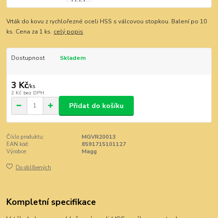
Vrták do kovu z rychlořezné oceli HSS s válcovou stopkou. Balení po 10
ks. Cena za 1 ks.
celý popis
Dostupnost
Skladem
3 Kč
/
ks
2 Kč
bez DPH
Přidat do košíku
Číslo produktu:
MGVR20013
EAN kód:
8591715101127
Výrobce:
Magg
Do oblíbených
Kompletní specifikace