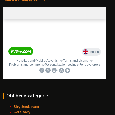
Uherské Hradiště
686 01
Oblíbené kategorie
Bity šroubovací
Gola sady