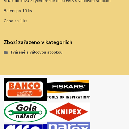
Vrták do kovu z rychlořezné oceli HSS s válcovou stopkou.
Balení po 10 ks.
Cena za 1 ks.
Zboží zařazeno v kategoriích
Tvářené s válcovou stopkou