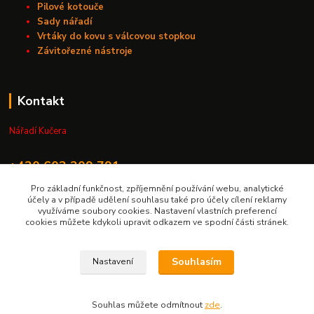
Pilové kotouče
Sady nářadí
Vrtáky do kovu s válcovou stopkou
Závitořezné nástroje
Kontakt
Nářadí Kučera
+420 603 209 791
Pro základní funkčnost, zpříjemnění používání webu, analytické
info@naradikucera.cz
účely a v případě udělení souhlasu také pro účely cílení reklamy
využíváme soubory cookies. Nastavení vlastních preferencí
cookies můžete kdykoli upravit odkazem ve spodní části stránek.
Souhlasím
Nastavení
Upravit sběr cookies.
Souhlas můžete odmítnout
zde
.