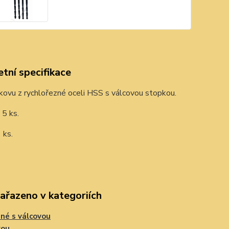
tní specifikace
kovu z rychlořezné oceli HSS s válcovou stopkou.
 5 ks.
 ks.
zařazeno v kategoriích
né s válcovou
kou