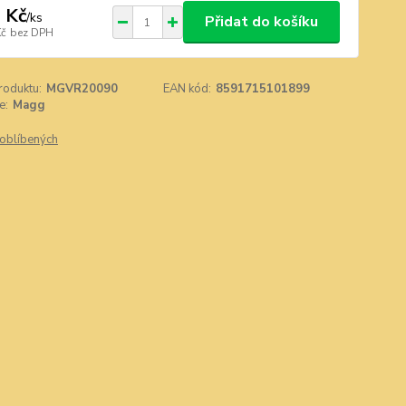
 Kč
/
ks
Přidat do košíku
Kč
bez DPH
roduktu:
MGVR20090
EAN kód:
8591715101899
e:
Magg
oblíbených