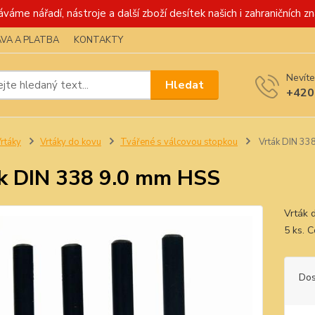
váme nářadí, nástroje a další zboží desítek našich i zahraničních zn
VA A PLATBA
KONTAKTY
Nevíte
Hledat
+420
rtáky
Vrtáky do kovu
Tvářené s válcovou stopkou
Vrták DIN 33
k DIN 338 9.0 mm HSS
Vrták 
5 ks. 
Dos