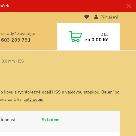
aček.
Přihlášení
 si rady? Zavolejte.
0
ks
za
0,00 Kč
 603 209 791
8 9.0 mm HSS
do kovu z rychlořezné oceli HSS s válcovou stopkou. Balení po
Cena za 1 ks.
celý popis
tupnost
Skladem