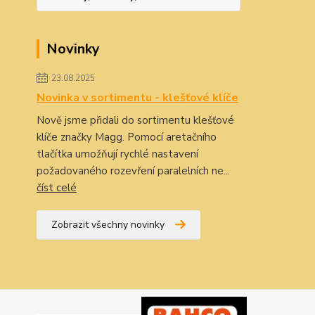
Novinky
23.08.2025
Novinka v sortimentu - klešťové klíče
Nově jsme přidali do sortimentu klešťové
klíče značky Magg. Pomocí aretačního
tlačítka umožňují rychlé nastavení
požadovaného rozevření paralelních ne...
číst celé
Zobrazit všechny novinky