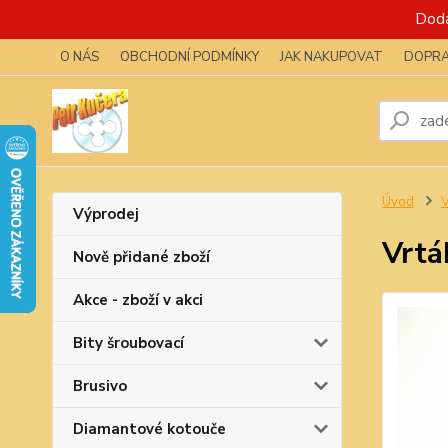
Dodá
O NÁS
OBCHODNÍ PODMÍNKY
JAK NAKUPOVAT
DOPRA
Úvod
V
Výprodej
Vrtá
Nově přidané zboží
Akce - zboží v akci
Bity šroubovací
Brusivo
Diamantové kotouče