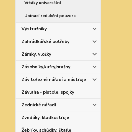
Vrtáky universální
Upínací redukční pouzdra
Výstružníky
Zahrádkářské potřeby
Zámky, vložky
Zásobníky,kufry,brašny
Závitořezné nářadí a nástroje
Závlaha - pistole, spojky
Zednické nářadí
Zvedáky, kladkostroje
Žebříky, schůdky, štafle