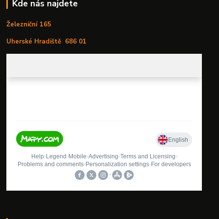
Kde nás najdete
Železniční 165
Uherské Hradiště
686 01