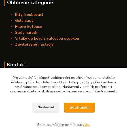
Oblíbené kategorie
Bity šroubovací
Gola sady
Pilové kotouče
Sady nářadí
Vrtáky do kovu s válcovou stopkou
Závitořezné nástroje
Kontakt
Nářadí Kučera
Pro základní funkčnost, zpříjemnění používání webu, analytické
účely a v případě udělení souhlasu také pro účely cílení reklamy
využíváme soubory cookies. Nastavení vlastních preferencí
+420 603 209 791
cookies můžete kdykoli upravit odkazem ve spodní části stránek.
info@naradikucera.cz
Souhlasím
Nastavení
Souhlas můžete odmítnout
zde
.