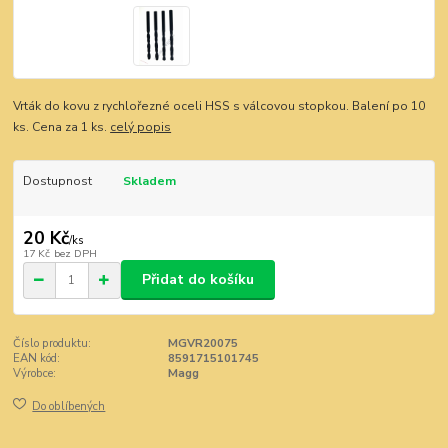
Vrták do kovu z rychlořezné oceli HSS s válcovou stopkou. Balení po 10
ks. Cena za 1 ks.
celý popis
Dostupnost
Skladem
20 Kč
/
ks
17 Kč
bez DPH
Přidat do košíku
Číslo produktu:
MGVR20075
EAN kód:
8591715101745
Výrobce:
Magg
Do oblíbených