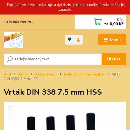
Dodáváme nářadí, nástroje a další zboží desítek našich i zahraničních
značek.
0
ks
+420 603 209 791
za
0,00 Kč
Menu
Hledat
Úvod
Vrtáky
Vrtáky do kovu
Tvářené s válcovou stopkou
Vrták
DIN 338 7.5 mm HSS
Vrták DIN 338 7.5 mm HSS