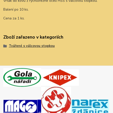
Vrták do kovu z rychlořezné oceli HSS s válcovou stopkou.
Balení po 10 ks.
Cena za 1 ks.
Zboží zařazeno v kategoriích
Tvářené s válcovou stopkou