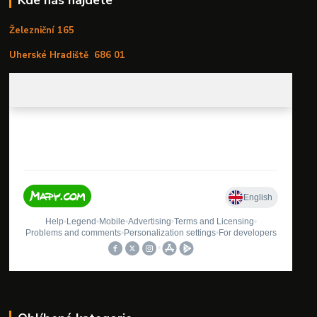
Železniční 165
Uherské Hradiště
686 01