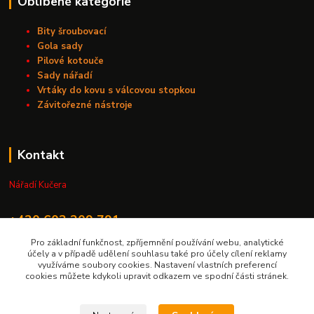
Oblíbené kategorie
Bity šroubovací
Gola sady
Pilové kotouče
Sady nářadí
Vrtáky do kovu s válcovou stopkou
Závitořezné nástroje
Kontakt
Nářadí Kučera
+420 603 209 791
Pro základní funkčnost, zpříjemnění používání webu, analytické
info@naradikucera.cz
účely a v případě udělení souhlasu také pro účely cílení reklamy
využíváme soubory cookies. Nastavení vlastních preferencí
cookies můžete kdykoli upravit odkazem ve spodní části stránek.