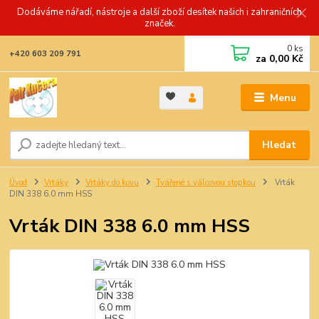
Dodáváme nářadí, nástroje a další zboží desítek našich i zahraničních
značek.
0
ks
+420 603 209 791
za
0,00 Kč
Menu
Hledat
Úvod
Vrtáky
Vrtáky do kovu
Tvářené s válcovou stopkou
Vrták
DIN 338 6.0 mm HSS
Vrták DIN 338 6.0 mm HSS