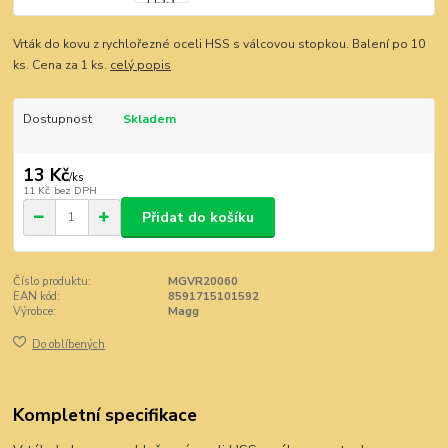
Vrták do kovu z rychlořezné oceli HSS s válcovou stopkou. Balení po 10
ks. Cena za 1 ks.
celý popis
Dostupnost
Skladem
13 Kč
/
ks
11 Kč
bez DPH
Přidat do košíku
Číslo produktu:
MGVR20060
EAN kód:
8591715101592
Výrobce:
Magg
Do oblíbených
Kompletní specifikace