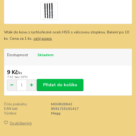
Vrták do kovu z rychlořezné oceli HSS s válcovou stopkou. Balení po 10
ks. Cena za 1 ks.
celý popis
Dostupnost
Skladem
9 Kč
/
ks
7 Kč
bez DPH
Přidat do košíku
Číslo produktu:
MGVR20042
EAN kód:
8591715101417
Výrobce:
Magg
Do oblíbených