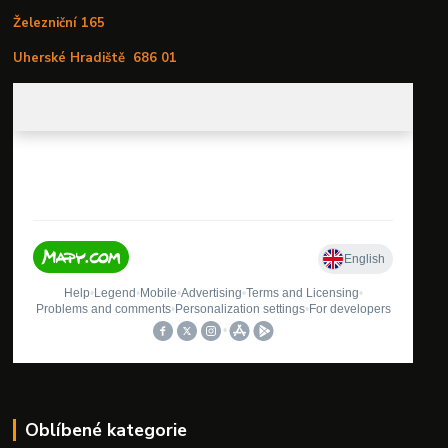
Železniční 165
Uherské Hradiště
686 01
Oblíbené kategorie