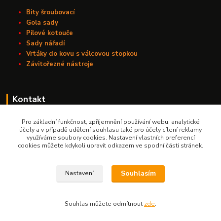
Bity šroubovací
Gola sady
Pilové kotouče
Sady nářadí
Vrtáky do kovu s válcovou stopkou
Závitořezné nástroje
Kontakt
Nářadí Kučera
Pro základní funkčnost, zpříjemnění používání webu, analytické
účely a v případě udělení souhlasu také pro účely cílení reklamy
využíváme soubory cookies. Nastavení vlastních preferencí
+420 603 209 791
cookies můžete kdykoli upravit odkazem ve spodní části stránek.
info@naradikucera.cz
Souhlasím
Nastavení
Souhlas můžete odmítnout
zde
.