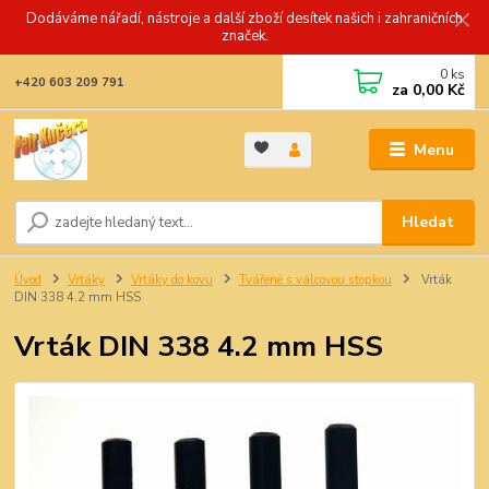
Dodáváme nářadí, nástroje a další zboží desítek našich i zahraničních
značek.
0
ks
+420 603 209 791
za
0,00 Kč
Menu
Hledat
Úvod
Vrtáky
Vrtáky do kovu
Tvářené s válcovou stopkou
Vrták
DIN 338 4.2 mm HSS
Vrták DIN 338 4.2 mm HSS