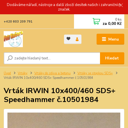
Dodáváme nářadí, nástroje a další zboží desítek našich i zahraničních
značek.
0
ks
+420 603 209 791
za
0,00 Kč
Menu
Hledat
Úvod
Vrtáky
Vrtáky do zdiva a betonu
Vrtáky se stopkou SDS+
Vrták IRWIN 10x400/460 SDS+ Speedhammer č.10501984
Vrták IRWIN 10x400/460 SDS+
Speedhammer č.10501984