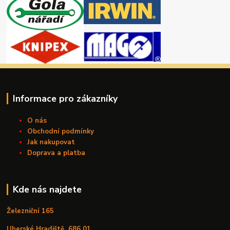
Informace pro zákazníky
O nás
Obchodní podmínky
Jak nakupovat
Doprava a platba
Kde nás najdete
Železniční 165
Uherské Hradiště
686 01