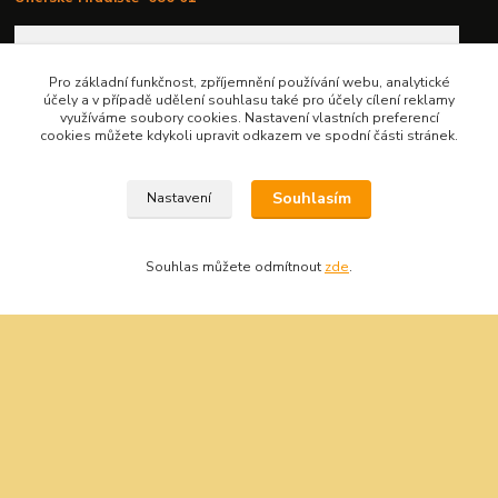
Pro základní funkčnost, zpříjemnění používání webu, analytické
účely a v případě udělení souhlasu také pro účely cílení reklamy
využíváme soubory cookies. Nastavení vlastních preferencí
cookies můžete kdykoli upravit odkazem ve spodní části stránek.
Souhlasím
Nastavení
Souhlas můžete odmítnout
zde
.
Oblíbené kategorie
Bity šroubovací
Gola sady