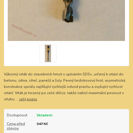
Výkonný vrták do stavebních hmot s upínáním SDS+, určený k vrtání do
betonu, zdiva, cihel, panelů a žuly. Pevný tvrdokovový hrot, asymetrická
konstrukce spirály zajišťující rychlejší odvod prachu a zvyšující rychlost
vrtání. Vrták je tvrzený po celé délce, takže nabízí maximální pevnost v
ohybu....
celý popis
Dostupnost
Skladem
Cena před
347 Kč
slevou