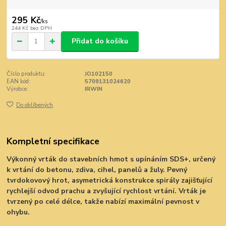
295 Kč
/
ks
244 Kč
bez DPH
Přidat do košíku
Číslo produktu:
JO102150
EAN kód:
5709131024620
Výrobce:
IRWIN
Do oblíbených
Kompletní specifikace
Výkonný vrták do stavebních hmot s upínáním SDS+, určený
k vrtání do betonu, zdiva, cihel, panelů a žuly. Pevný
tvrdokovový hrot, asymetrická konstrukce spirály zajišťující
rychlejší odvod prachu a zvyšující rychlost vrtání. Vrták je
tvrzený po celé délce, takže nabízí maximální pevnost v
ohybu.