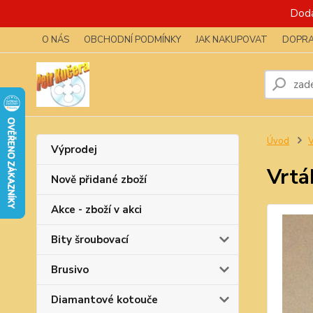
Dodá
O NÁS
OBCHODNÍ PODMÍNKY
JAK NAKUPOVAT
DOPRA
Úvod
V
Výprodej
Vrtá
Nově přidané zboží
Akce - zboží v akci
Bity šroubovací
Brusivo
Diamantové kotouče