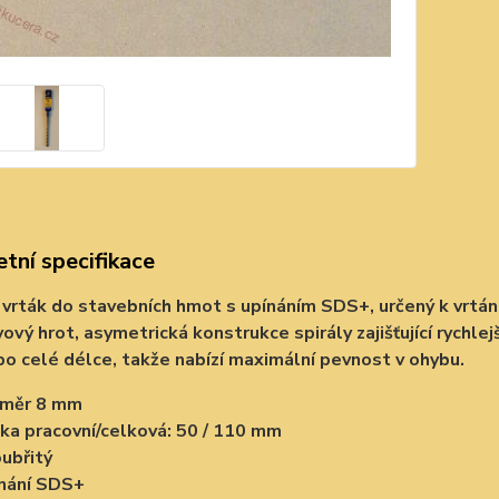
tní specifikace
vrták do stavebních hmot s upínáním SDS+, určený k vrtání 
ový hrot, asymetrická konstrukce spirály zajišťující rychlejš
po celé délce, takže nabízí maximální pevnost v ohybu.
ůměr 8 mm
ka pracovní/celková: 50 / 110 mm
ubřitý
nání SDS+