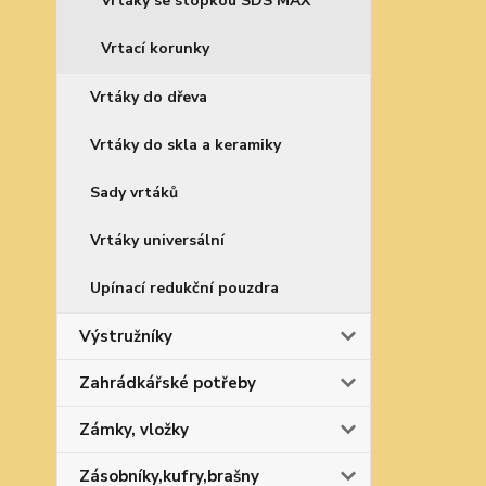
Vrtáky se stopkou SDS MAX
Vrtací korunky
Vrtáky do dřeva
Vrtáky do skla a keramiky
Sady vrtáků
Vrtáky universální
Upínací redukční pouzdra
Výstružníky
Zahrádkářské potřeby
Zámky, vložky
Zásobníky,kufry,brašny