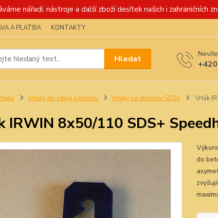
váme nářadí, nástroje a další zboží desítek našich i zahraničních zn
VA A PLATBA
KONTAKTY
Nevíte
Hledat
+420
rtáky
Vrtáky do zdiva a betonu
Vrtáky se stopkou SDS+
Vrták I
k IRWIN 8x50/110 SDS+ Speed
Výkonn
do beto
asymetr
zvyšují
maximá