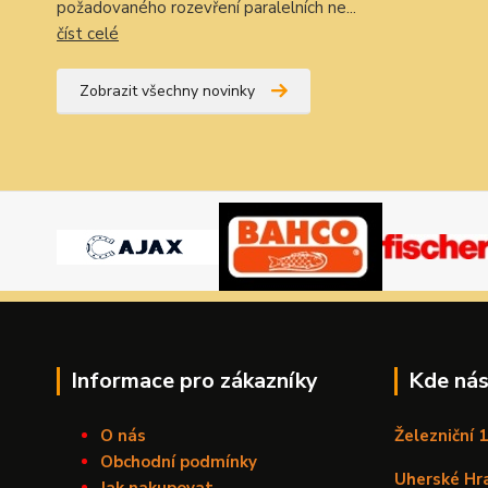
požadovaného rozevření paralelních ne...
číst celé
Zobrazit všechny novinky
Informace pro zákazníky
Kde nás
O nás
Železniční 
Obchodní podmínky
Uherské Hr