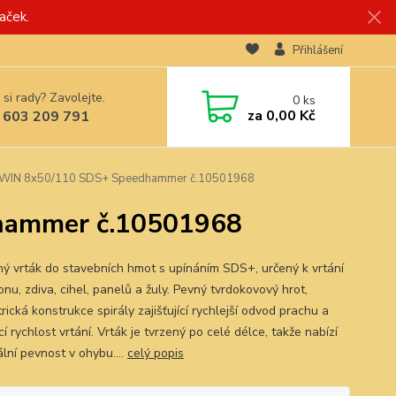
aček.
Přihlášení
 si rady? Zavolejte.
0
ks
za
0,00 Kč
 603 209 791
RWIN 8x50/110 SDS+ Speedhammer č.10501968
hammer č.10501968
ý vrták do stavebních hmot s upínáním SDS+, určený k vrtání
nu, zdiva, cihel, panelů a žuly. Pevný tvrdokovový hrot,
ická konstrukce spirály zajišťující rychlejší odvod prachu a
cí rychlost vrtání. Vrták je tvrzený po celé délce, takže nabízí
lní pevnost v ohybu....
celý popis