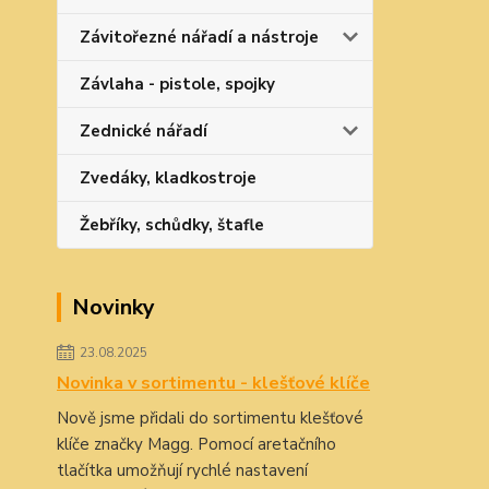
Závitořezné nářadí a nástroje
Závlaha - pistole, spojky
Zednické nářadí
Zvedáky, kladkostroje
Žebříky, schůdky, štafle
Novinky
23.08.2025
Novinka v sortimentu - klešťové klíče
Nově jsme přidali do sortimentu klešťové
klíče značky Magg. Pomocí aretačního
tlačítka umožňují rychlé nastavení