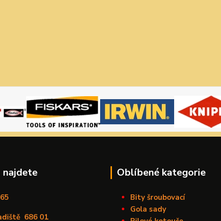
 najdete
Oblíbené kategorie
165
Bity šroubovací
Gola sady
adiště
686 01