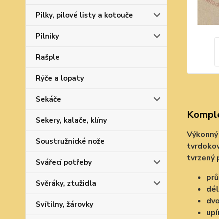
Pilky, pilové listy a kotouče
Pilníky
Rašple
Rýče a lopaty
Sekáče
Komple
Sekery, kalače, klíny
Výkonný 
Soustružnické nože
tvrdokov
tvrzený 
Svářecí potřeby
pr
Svěráky, ztužidla
dél
dvo
Svítilny, žárovky
upí