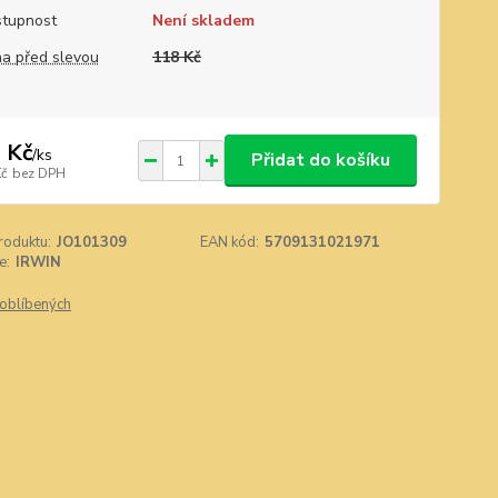
tupnost
Není skladem
a před slevou
118 Kč
 Kč
/
ks
Přidat do košíku
Kč
bez DPH
roduktu:
JO101309
EAN kód:
5709131021971
e:
IRWIN
oblíbených