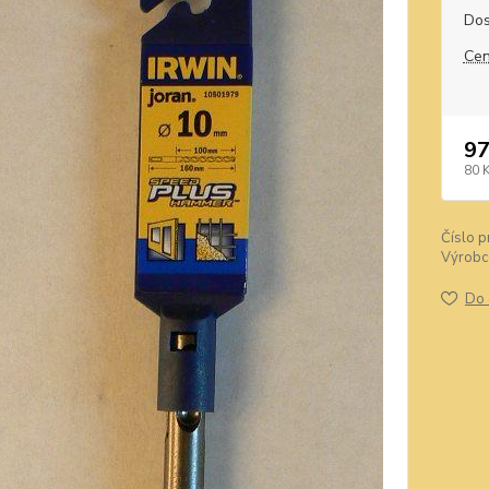
Dos
Cen
97
80 
Číslo p
Výrobc
Do 