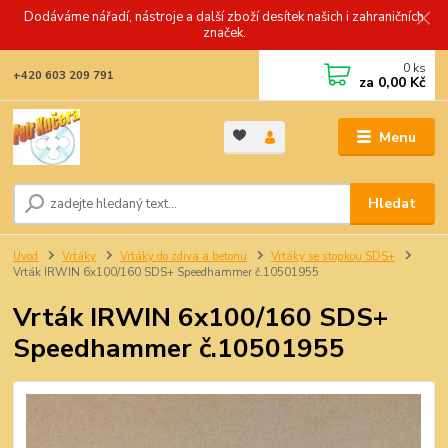
Dodáváme nářadí, nástroje a další zboží desítek našich i zahraničních
značek.
0
ks
+420 603 209 791
za
0,00 Kč
Menu
Hledat
Úvod
Vrtáky
Vrtáky do zdiva a betonu
Vrtáky se stopkou SDS+
Vrták IRWIN 6x100/160 SDS+ Speedhammer č.10501955
Vrták IRWIN 6x100/160 SDS+
Speedhammer č.10501955