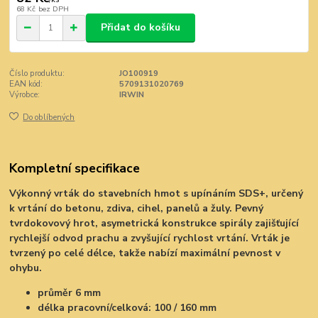
68 Kč
bez DPH
Přidat do košíku
Číslo produktu:
JO100919
EAN kód:
5709131020769
Výrobce:
IRWIN
Do oblíbených
Kompletní specifikace
Výkonný vrták do stavebních hmot s upínáním SDS+, určený
k vrtání do betonu, zdiva, cihel, panelů a žuly. Pevný
tvrdokovový hrot, asymetrická konstrukce spirály zajišťující
rychlejší odvod prachu a zvyšující rychlost vrtání. Vrták je
tvrzený po celé délce, takže nabízí maximální pevnost v
ohybu.
průměr 6 mm
délka pracovní/celková: 100 / 160 mm