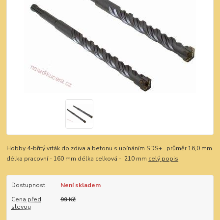
Hobby 4-břitý vrták do zdiva a betonu s upínáním SDS+ . průměr 16,0 mm
délka pracovní - 160 mm délka celková - 210 mm
celý popis
Dostupnost
Není skladem
Cena před
99 Kč
slevou