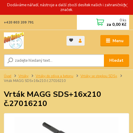
Dodáváme nářadí, nástroje a další zboží desítek našich i zahraničních
značek.
0
ks
+420 603 209 791
za
0,00 Kč
Menu
Hledat
Úvod
Vrtáky
Vrtáky do zdiva a betonu
Vrtáky se stopkou SDS+
Vrták MAGG SDS+16x210 č.27016210
Vrták MAGG SDS+16x210
č.27016210