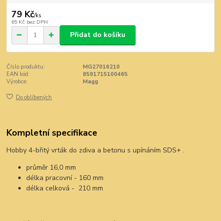
79 Kč
/
ks
65 Kč
bez DPH
Přidat do košíku
Číslo produktu:
MG27016210
EAN kód:
8591715100465
Výrobce:
Magg
Do oblíbených
Kompletní specifikace
Hobby 4-břitý vrták do zdiva a betonu s upínáním SDS+ .
průměr 16,0 mm
délka pracovní - 160 mm
délka celková - 210 mm