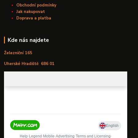
Obchodní podmínky
Jak nakupovat
Doprava a platba
Kde nás najdete
Železniční 165
Uherské Hradiště
686 01