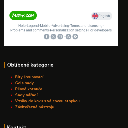
Oblíbené kategorie
Bity šroubovací
Gola sady
Pilové kotouče
Sady nářadí
Vrtáky do kovu s válcovou stopkou
Závitořezné nástroje
Kontakt