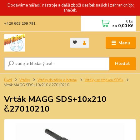
Dodáváme nářadí, nástroje a další zboží desítek našich i zahraničních
značek.
0
ks
+420 603 209 791
za
0,00 Kč
Menu
Hledat
Úvod
Vrtáky
Vrtáky do zdiva a betonu
Vrtáky se stopkou SDS+
Vrták MAGG SDS+10x210 č.27010210
Vrták MAGG SDS+10x210
č.27010210