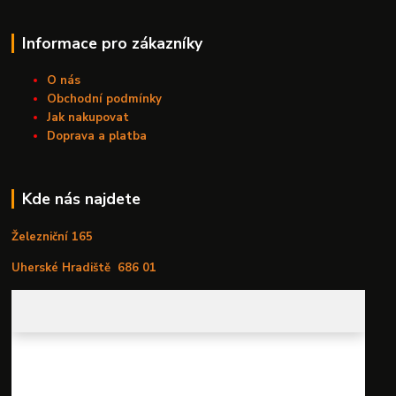
Informace pro zákazníky
O nás
Obchodní podmínky
Jak nakupovat
Doprava a platba
Kde nás najdete
Železniční 165
Uherské Hradiště
686 01