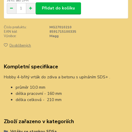
36 Kč
bez DPH
Přidat do košíku
Číslo produktu:
MG27010210
EAN kód:
8591715100335
Výrobce:
Magg
Do oblíbených
Kompletní specifikace
Hobby 4-břitý vrták do zdiva a betonu s upínáním SDS+ .
průměr 10,0 mm
délka pracovní - 160 mm
délka celková - 210 mm
Zboží zařazeno v kategoriích
Vrtáky se stopkou SDS+