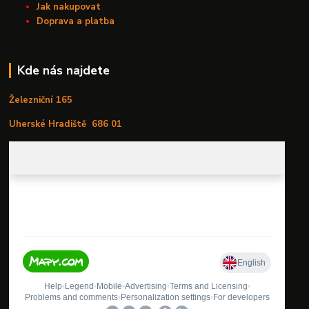
Jak nakupovat
Doprava a platba
Kde nás najdete
Železniční 165
Uherské Hradiště
686 01