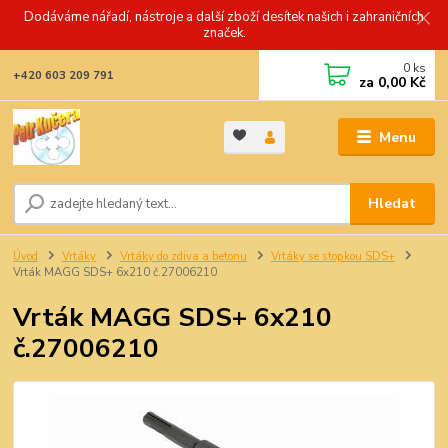
Dodáváme nářadí, nástroje a další zboží desítek našich i zahraničních
značek.
0
ks
+420 603 209 791
za
0,00 Kč
Menu
Hledat
Úvod
Vrtáky
Vrtáky do zdiva a betonu
Vrtáky se stopkou SDS+
Vrták MAGG SDS+ 6x210 č.27006210
Vrták MAGG SDS+ 6x210
č.27006210