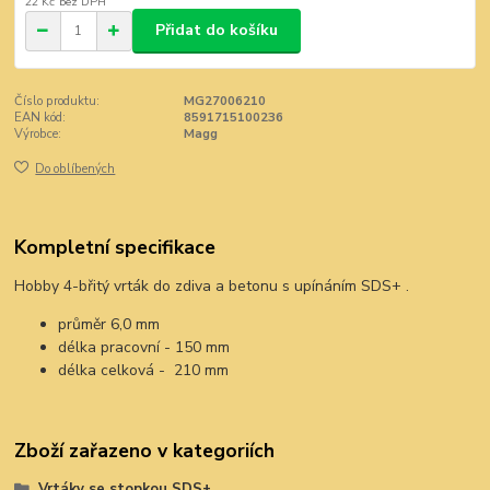
22 Kč
bez DPH
Přidat do košíku
Číslo produktu:
MG27006210
EAN kód:
8591715100236
Výrobce:
Magg
Do oblíbených
Kompletní specifikace
Hobby 4-břitý vrták do zdiva a betonu s upínáním SDS+ .
průměr 6,0 mm
délka pracovní - 150 mm
délka celková - 210 mm
Zboží zařazeno v kategoriích
Vrtáky se stopkou SDS+