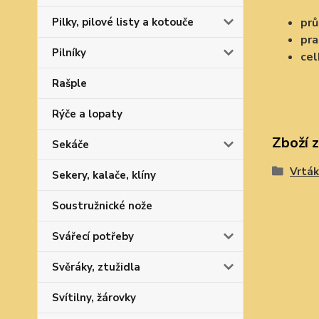
Pilky, pilové listy a kotouče
pr
pra
Pilníky
ce
Rašple
Rýče a lopaty
Zboží 
Sekáče
Vrták
Sekery, kalače, klíny
Soustružnické nože
Svářecí potřeby
Svěráky, ztužidla
Svítilny, žárovky