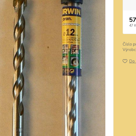
57
47 
Číslo p
Výrobc
Do 