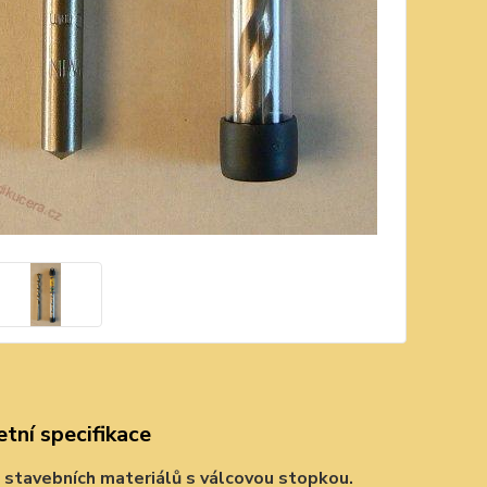
tní specifikace
 stavebních materiálů s válcovou stopkou.