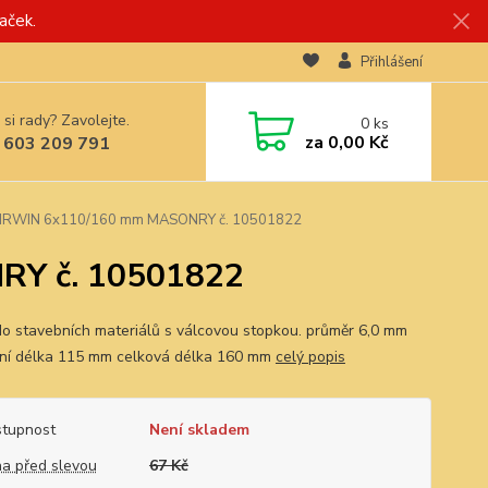
aček.
Přihlášení
 si rady? Zavolejte.
0
ks
za
0,00 Kč
 603 209 791
 IRWIN 6x110/160 mm MASONRY č. 10501822
RY č. 10501822
do stavebních materiálů s válcovou stopkou. průměr 6,0 mm
ní délka 115 mm celková délka 160 mm
celý popis
tupnost
Není skladem
a před slevou
67 Kč