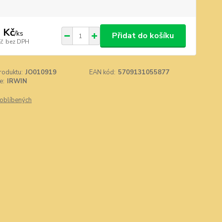
 Kč
/
ks
Přidat do košíku
Kč
bez DPH
roduktu:
JO010919
EAN kód:
5709131055877
e:
IRWIN
oblíbených