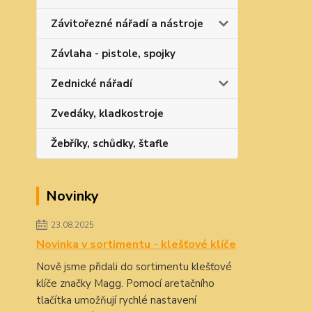
Závitořezné nářadí a nástroje
Závlaha - pistole, spojky
Zednické nářadí
Zvedáky, kladkostroje
Žebříky, schůdky, štafle
Novinky
23.08.2025
Novinka v sortimentu - klešťové klíče
Nově jsme přidali do sortimentu klešťové
klíče značky Magg. Pomocí aretačního
tlačítka umožňují rychlé nastavení