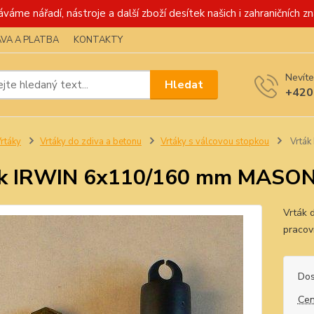
váme nářadí, nástroje a další zboží desítek našich i zahraničních zn
VA A PLATBA
KONTAKTY
Nevíte
Hledat
+420
rtáky
Vrtáky do zdiva a betonu
Vrtáky s válcovou stopkou
Vrták
ák IRWIN 6x110/160 mm MASON
Vrták 
pracov
Dos
Cen