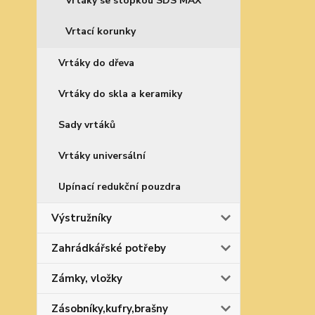
Vrtáky se stopkou SDS MAX
Vrtací korunky
Vrtáky do dřeva
Vrtáky do skla a keramiky
Sady vrtáků
Vrtáky universální
Upínací redukční pouzdra
Výstružníky
Zahrádkářské potřeby
Zámky, vložky
Zásobníky,kufry,brašny