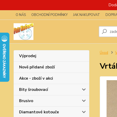
Dodá
O NÁS
OBCHODNÍ PODMÍNKY
JAK NAKUPOVAT
DOPRA
Úvod
V
Výprodej
Vrt
Nově přidané zboží
Akce - zboží v akci
Bity šroubovací
Brusivo
Diamantové kotouče