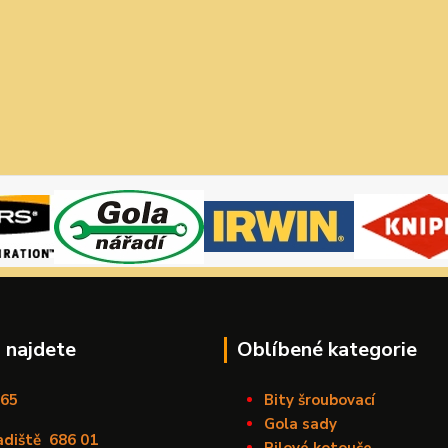
 najdete
Oblíbené kategorie
165
Bity šroubovací
Gola sady
adiště
686 01