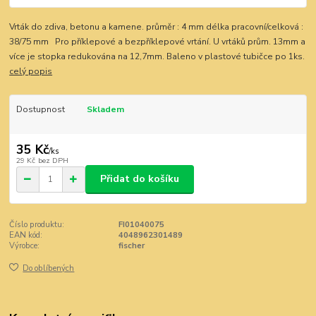
Vrták do zdiva, betonu a kamene. průměr : 4 mm délka pracovní/celková :
38/75 mm Pro příklepové a bezpříklepové vrtání. U vrtáků prům. 13mm a
více je stopka redukována na 12,7mm. Baleno v plastové tubičce po 1ks.
celý popis
Dostupnost
Skladem
35 Kč
/
ks
29 Kč
bez DPH
Přidat do košíku
Číslo produktu:
FI01040075
EAN kód:
4048962301489
Výrobce:
fischer
Do oblíbených