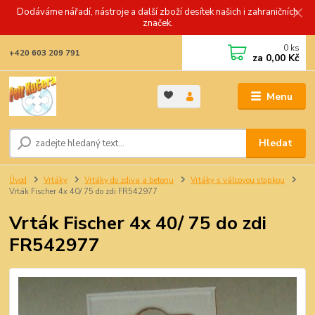
Dodáváme nářadí, nástroje a další zboží desítek našich i zahraničních
značek.
0
ks
+420 603 209 791
za
0,00 Kč
Menu
Hledat
Úvod
Vrtáky
Vrtáky do zdiva a betonu
Vrtáky s válcovou stopkou
Vrták Fischer 4x 40/ 75 do zdi FR542977
Vrták Fischer 4x 40/ 75 do zdi
FR542977