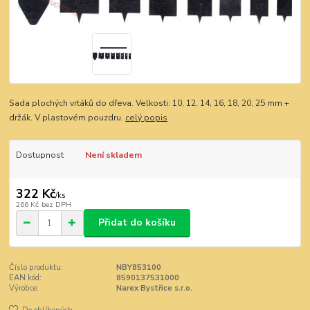
Sada plochých vrtáků do dřeva. Velkosti: 10, 12, 14, 16, 18, 20, 25 mm +
držák. V plastovém pouzdru.
celý popis
Dostupnost
Není skladem
322 Kč
/
ks
266 Kč
bez DPH
Přidat do košíku
Číslo produktu:
NBY853100
EAN kód:
8590137531000
Výrobce:
Narex Bystřice s.r.o.