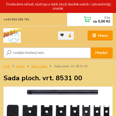
Dodáváme nářadí, nástroje a další zboží desítek našich i zahraničních
značek.
0
ks
+420 603 209 791
za
0,00 Kč
Menu
Hledat
Úvod
Vrtáky
Sady vrtáků
Sada ploch. vrt. 8531 00
Sada ploch. vrt. 8531 00