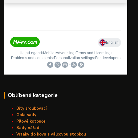
Oblíbené kategorie
Bity šroubovací
Gola sady
Pilové kotouče
Sady nářadí
Vrtáky do kovu s válcovou stopkou