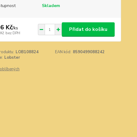
tupnost
Skladem
6 Kč
/
ks
Přidat do košíku
 Kč
bez DPH
roduktu:
LOB108824
EAN kód:
8590499088242
e:
Lobster
oblíbených