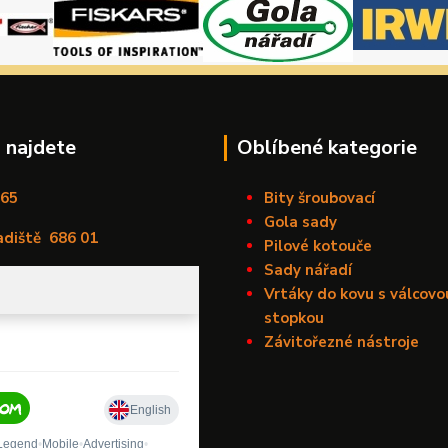
 najdete
Oblíbené kategorie
165
Bity šroubovací
Gola sady
adiště
686 01
Pilové kotouče
Sady nářadí
Vrtáky do kovu s válcovo
stopkou
Závitořezné nástroje