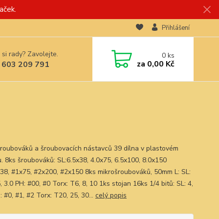
aček.
Přihlášení
 si rady? Zavolejte.
0
ks
za
0,00 Kč
 603 209 791
roubováků a šroubovacích nástavců 39 dílna v plastovém
u. 8ks šroubováků: SL:6.5x38, 4.0x75, 6.5x100, 8.0x150
38, #1x75, #2x200, #2x150 8ks mikrošroubováků, 50mm L: SL:
5, 3.0 PH: #00, #0 Torx: T6, 8, 10 1ks stojan 16ks 1/4 bitů: SL: 4,
: #0, #1, #2 Torx: T20, 25, 30...
celý popis