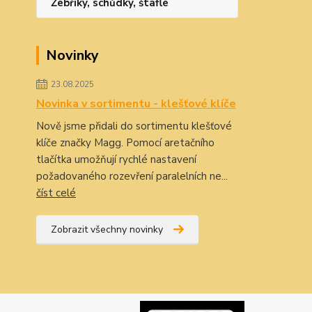
Žebříky, schůdky, štafle
Novinky
23.08.2025
Novinka v sortimentu - klešťové klíče
Nově jsme přidali do sortimentu klešťové
klíče značky Magg. Pomocí aretačního
tlačítka umožňují rychlé nastavení
požadovaného rozevření paralelních ne...
číst celé
Zobrazit všechny novinky