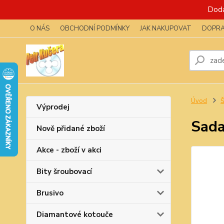
Dodá
O NÁS
OBCHODNÍ PODMÍNKY
JAK NAKUPOVAT
DOPRA
Úvod
Výprodej
Sada
Nově přidané zboží
Akce - zboží v akci
Bity šroubovací
Brusivo
Diamantové kotouče