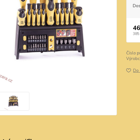
Dos
46
385
Číslo p
Výrobc
Do 