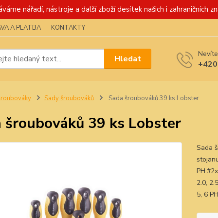
váme nářadí, nástroje a další zboží desítek našich i zahraničních zn
VA A PLATBA
KONTAKTY
Nevíte
Hledat
+420
Šroubováky
Sady šroubováků
Sada šroubováků 39 ks Lobster
 šroubováků 39 ks Lobster
Sada š
stojan
PH:#2x
2.0, 2.
5, 6 PH