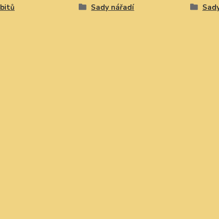
bitů
Sady nářadí
Sady