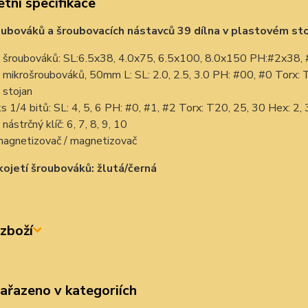
tní specifikace
ubováků a šroubovacích nástavců 39 dílna v plastovém sto
 šroubováků: SL:6.5x38, 4.0x75, 6.5x100, 8.0x150 PH:#2x38
 mikrošroubováků, 50mm L: SL: 2.0, 2.5, 3.0 PH: #00, #0 Torx: 
 stojan
s 1/4 bitů: SL: 4, 5, 6 PH: #0, #1, #2 Torx: T20, 25, 30 Hex: 2, 3
nástrčný klíč: 6, 7, 8, 9, 10
agnetizovač / magnetizovač
kojetí šroubováků: žlutá/černá
zboží
zařazeno v kategoriích