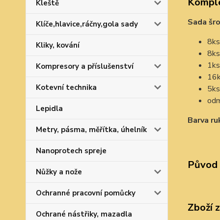
Komple
Kleště
Sada šro
Klíče,hlavice,ráčny,gola sady
8ks
Kliky, kování
8ks
1ks
Kompresory a příslušenství
16k
Kotevní technika
5ks 
odm
Lepidla
Barva ru
Metry, pásma, měřítka, úhelník
Nanoprotech spreje
Původ 
Nůžky a nože
Ochranné pracovní pomůcky
Zboží 
Ochrané nástřiky, mazadla