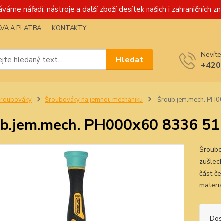
váme nářadí, nástroje a další zboží desítek našich i zahraničních zn
VA A PLATBA
KONTAKTY
Nevíte
Hledat
+420
Šroubováky
Šroubováky na jemnou mechaniku
Šroub.jem.mech. PH0
b.jem.mech. PH000x60 8336 5
Šroubo
zušlec
část č
materi
Dos