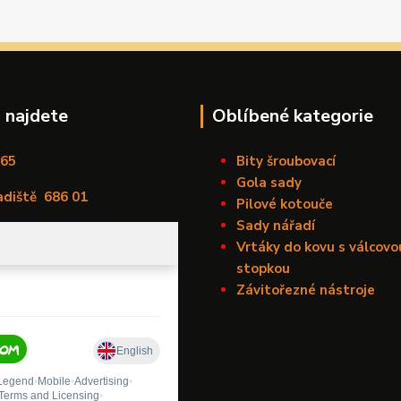
 najdete
Oblíbené kategorie
165
Bity šroubovací
Gola sady
adiště
686 01
Pilové kotouče
Sady nářadí
Vrtáky do kovu s válcovo
stopkou
Závitořezné nástroje