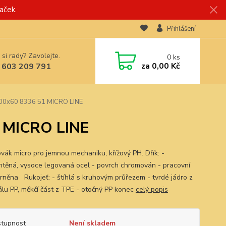
aček.
Přihlášení
 si rady? Zavolejte.
0
ks
za
0,00 Kč
 603 209 791
00x60 8336 51 MICRO LINE
1 MICRO LINE
vák micro pro jemnou mechaniku, křížový PH. Dřík: -
htěná, vysoce legovaná ocel - povrch chromován - pracovní
erněna Rukojeť: - štíhlá s kruhovým průřezem - tvrdé jádro z
álu PP, měkčí část z TPE - otočný PP konec
celý popis
tupnost
Není skladem