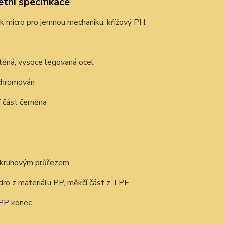
tní specifikace
 micro pro jemnou mechaniku, křížový PH.
těná, vysoce legovaná ocel
 chromován
í část černěna
s kruhovým průřezem
ádro z materiálu PP, měkčí část z TPE
 PP konec