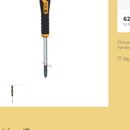
62
51 
Číslo p
Výrobc
Do 