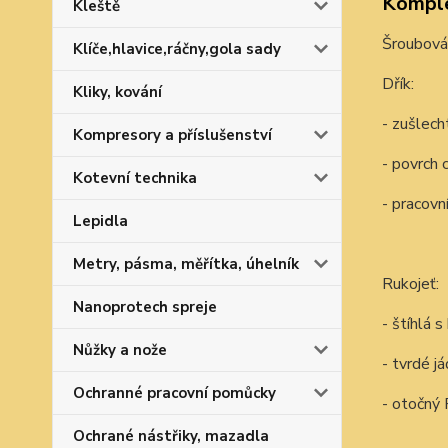
Komple
Kleště
Šroubovák
Klíče,hlavice,ráčny,gola sady
Dřík:
Kliky, kování
- zušlech
Kompresory a příslušenství
- povrch
Kotevní technika
- pracovn
Lepidla
Metry, pásma, měřítka, úhelník
Rukojeť:
Nanoprotech spreje
- štíhlá 
Nůžky a nože
- tvrdé j
Ochranné pracovní pomůcky
- otočný
Ochrané nástřiky, mazadla