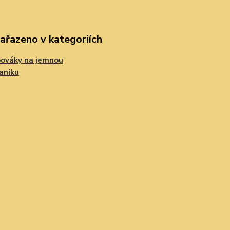
zařazeno v kategoriích
ováky na jemnou
aniku