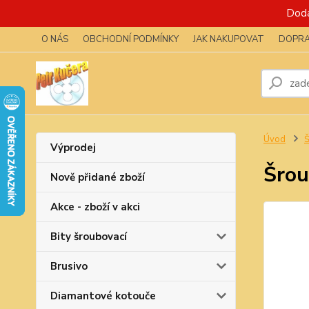
Dodá
O NÁS
OBCHODNÍ PODMÍNKY
JAK NAKUPOVAT
DOPRA
Úvod
Výprodej
Šrou
Nově přidané zboží
Akce - zboží v akci
Bity šroubovací
Brusivo
Diamantové kotouče