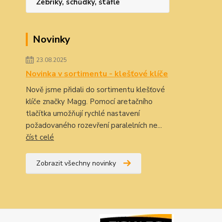
Žebříky, schůdky, štafle
Novinky
23.08.2025
Novinka v sortimentu - klešťové klíče
Nově jsme přidali do sortimentu klešťové
klíče značky Magg. Pomocí aretačního
tlačítka umožňují rychlé nastavení
požadovaného rozevření paralelních ne...
číst celé
Zobrazit všechny novinky