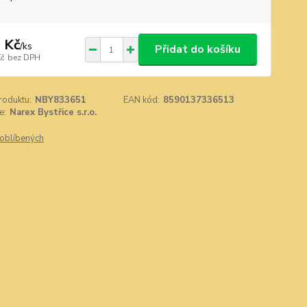
 Kč
/
ks
Přidat do košíku
Kč
bez DPH
roduktu:
NBY833651
EAN kód:
8590137336513
e:
Narex Bystřice s.r.o.
oblíbených