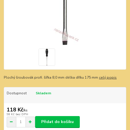
Plochý šroubovák profi. šířka 8,0 mm délka dříku 175 mm
celý popis
Dostupnost
Skladem
118 Kč
/
ks
98 Kč
bez DPH
Přidat do košíku