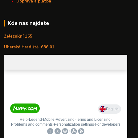
Doprava a platba
Kde nás najdete
Železniční 165
Uherské Hradiště
686 01