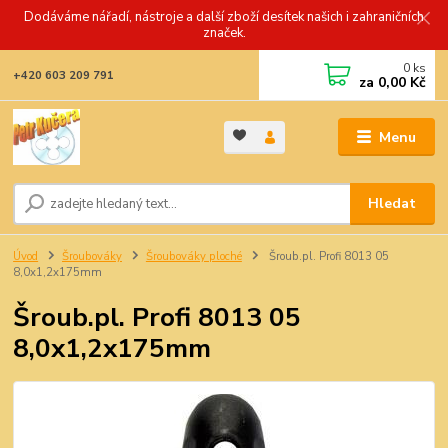
Dodáváme nářadí, nástroje a další zboží desítek našich i zahraničních
značek.
0
ks
+420 603 209 791
za
0,00 Kč
Menu
Hledat
Úvod
Šroubováky
Šroubováky ploché
Šroub.pl. Profi 8013 05
8,0x1,2x175mm
Šroub.pl. Profi 8013 05
8,0x1,2x175mm