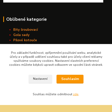
Oblíbené kategorie
Bity šroubovací
Gola sady
Pilové kotouče
Sady nářadí
Vrtáky do kovu s válcovou stopkou
Pro základní funkčnost, zpříjemnění používání webu, analytické
Závitořezné nástroje
účely a v případě udělení souhlasu také pro účely cílení reklamy
využíváme soubory cookies. Nastavení vlastních preferencí
cookies můžete kdykoli upravit odkazem ve spodní části stránek.
Kontakt
Souhlasím
Nastavení
Nářadí Kučera
Souhlas můžete odmítnout
zde
.
+420 603 209 791
info@naradikucera.cz