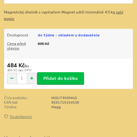
Magnetický úhelník s vypínačem Magnet udrží minimálně 4,5 kg
celý
popis
Dostupnost
do týdne - skladem u dodavatele
Cena před
605 Kč
slevou
484 Kč
/
ks
400 Kč
bez DPH
Přidat do košíku
Číslo produktu:
MGUT900MAG
EAN kód:
8591715154536
Výrobce:
Magg
Do oblíbených