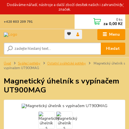
Dodáváme nářadí, nástroje a další zboží desítek našich i zahraničních
značek.
0
ks
+420 603 209 791
za
0,00 Kč
Menu
Hledat
Úvod
Svářecí potřeby
Ostatní svářečské potřeby
Magnetický úhelník s
vypínačem UT900MAG
Magnetický úhelník s vypínačem
UT900MAG