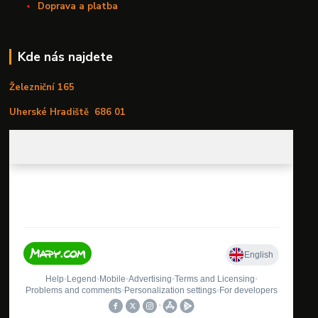
Doprava a platba
Kde nás najdete
Železniční 165
Uherské Hradiště
686 01