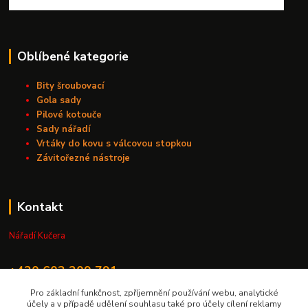
Oblíbené kategorie
Bity šroubovací
Gola sady
Pilové kotouče
Sady nářadí
Vrtáky do kovu s válcovou stopkou
Závitořezné nástroje
Kontakt
Nářadí Kučera
+420 603 209 791
Pro základní funkčnost, zpříjemnění používání webu, analytické
info@naradikucera.cz
účely a v případě udělení souhlasu také pro účely cílení reklamy