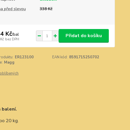
a před slevou
338 Kč
4 Kč
/
bal
Přidat do košíku
 Kč
bez DPH
roduktu:
ER123100
EAN kód:
8591715250702
e:
Magg
oblíbených
 balení.
po 20 kg.