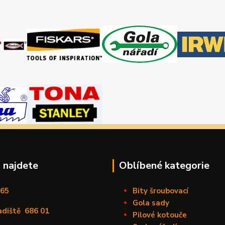
 najdete
Oblíbené kategorie
165
Bity šroubovací
Gola sady
adiště
686 01
Pilové kotouče