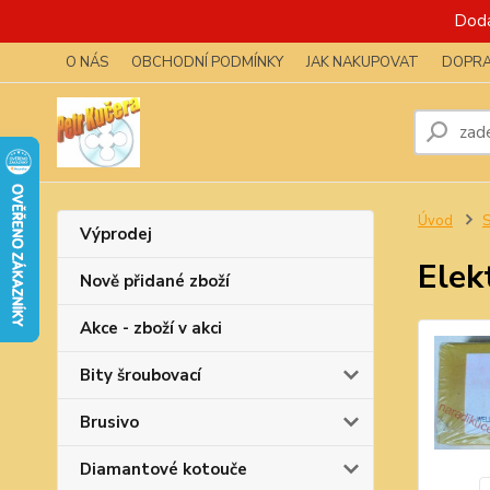
Dodá
O NÁS
OBCHODNÍ PODMÍNKY
JAK NAKUPOVAT
DOPRA
Úvod
S
Výprodej
Elek
Nově přidané zboží
Akce - zboží v akci
Bity šroubovací
Brusivo
Diamantové kotouče