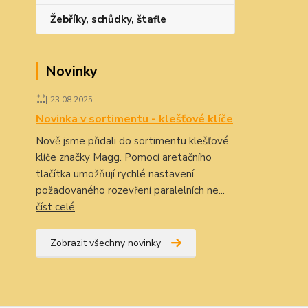
Žebříky, schůdky, štafle
Novinky
23.08.2025
Novinka v sortimentu - klešťové klíče
Nově jsme přidali do sortimentu klešťové
klíče značky Magg. Pomocí aretačního
tlačítka umožňují rychlé nastavení
požadovaného rozevření paralelních ne...
číst celé
Zobrazit všechny novinky