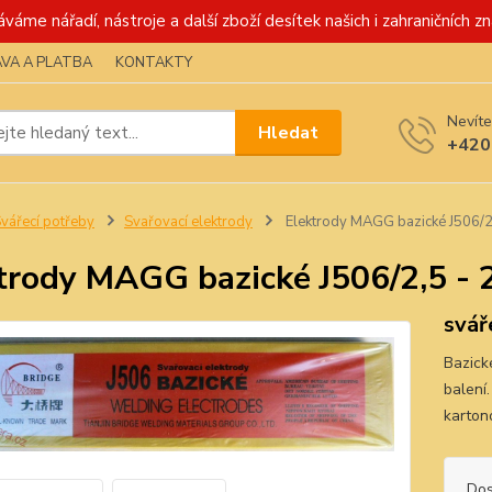
váme nářadí, nástroje a další zboží desítek našich i zahraničních zn
VA A PLATBA
KONTAKTY
Nevíte
Hledat
+420
vářecí potřeby
Svařovací elektrody
Elektrody MAGG bazické J506/2,
trody MAGG bazické J506/2,5 - 2
svář
Bazick
balení
karton
Dos