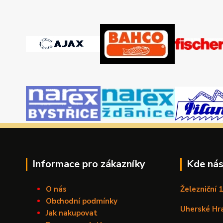
Informace pro zákazníky
Kde nás
O nás
Železniční 
Obchodní podmínky
Uherské Hr
Jak nakupovat