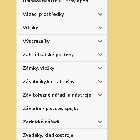
Upínače nástrojů - trny apod
Vázací prostředky
Vrtáky
Výstružníky
Zahrádkářské potřeby
Zámky, vložky
Zásobníky,kufry,brašny
Závitořezné nářadí a nástroje
Závlaha - pistole, spojky
Zednické nářadí
Zvedáky, kladkostroje