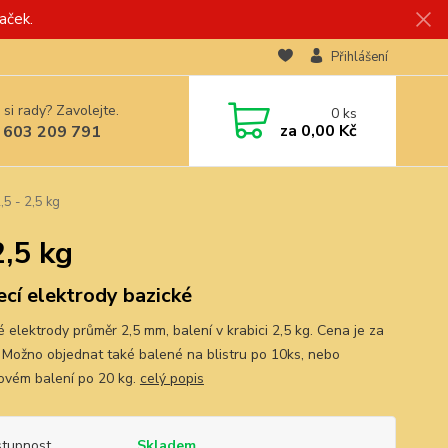
aček.
Přihlášení
 si rady? Zavolejte.
0
ks
za
0,00 Kč
 603 209 791
5 - 2,5 kg
,5 kg
ecí elektrody bazické
é elektrody průměr 2,5 mm, balení v krabici 2,5 kg. Cena je za
. Možno objednat také balené na blistru po 10ks, nebo
ovém balení po 20 kg.
celý popis
tupnost
Skladem