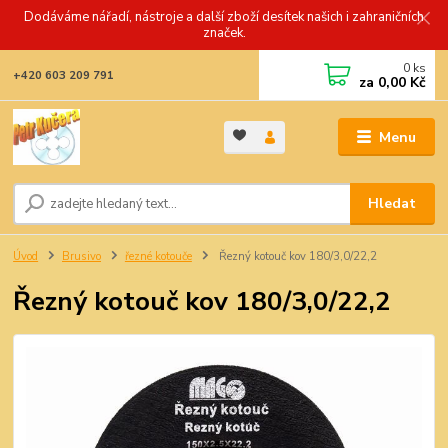
Dodáváme nářadí, nástroje a další zboží desítek našich i zahraničních
značek.
0
ks
+420 603 209 791
za
0,00 Kč
Menu
Hledat
Úvod
Brusivo
řezné kotouče
Řezný kotouč kov 180/3,0/22,2
Řezný kotouč kov 180/3,0/22,2