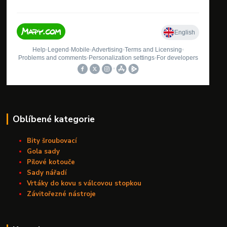
Oblíbené kategorie
Bity šroubovací
Gola sady
Pilové kotouče
Sady nářadí
Vrtáky do kovu s válcovou stopkou
Závitořezné nástroje