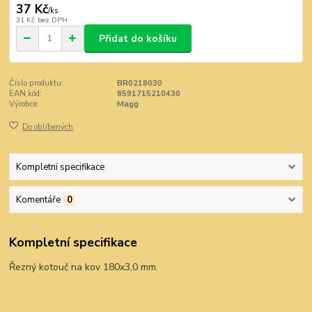
37 Kč
/
ks
31 Kč
bez DPH
Přidat do košíku
Číslo produktu:
BR0218030
EAN kód:
8591715210430
Výrobce:
Magg
Do oblíbených
Kompletní specifikace
Komentáře
0
Kompletní specifikace
Řezný kotouč na kov 180x3,0 mm.