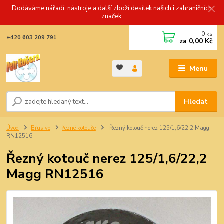
Dodáváme nářadí, nástroje a další zboží desítek našich i zahraničních
značek.
0
ks
+420 603 209 791
za
0,00 Kč
Menu
Hledat
Úvod
Brusivo
řezné kotouče
Řezný kotouč nerez 125/1,6/22,2 Magg
RN12516
Řezný kotouč nerez 125/1,6/22,2
Magg RN12516