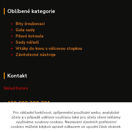
Oblíbené kategorie
Bity šroubovací
Gola sady
Pilové kotouče
Sady nářadí
Vrtáky do kovu s válcovou stopkou
Závitořezné nástroje
Kontakt
Nářadí Kučera
+420 603 209 791
Pro základní funkčnost, zpříjemnění používání webu, analytické
info@naradikucera.cz
účely a v případě udělení souhlasu také pro účely cílení reklamy
využíváme soubory cookies. Nastavení vlastních preferencí
cookies můžete kdykoli upravit odkazem ve spodní části stránek.