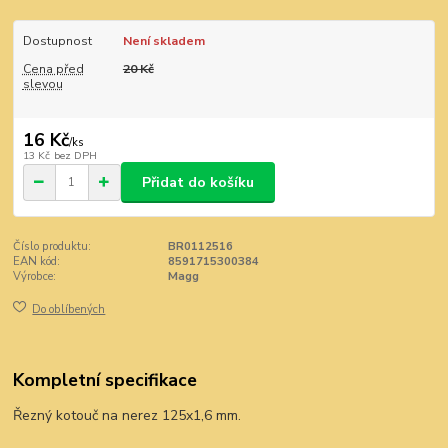
Dostupnost
Není skladem
Cena před
20 Kč
slevou
16 Kč
/
ks
13 Kč
bez DPH
Přidat do košíku
Číslo produktu:
BR0112516
EAN kód:
8591715300384
Výrobce:
Magg
Do oblíbených
Kompletní specifikace
Řezný kotouč na nerez 125x1,6 mm.