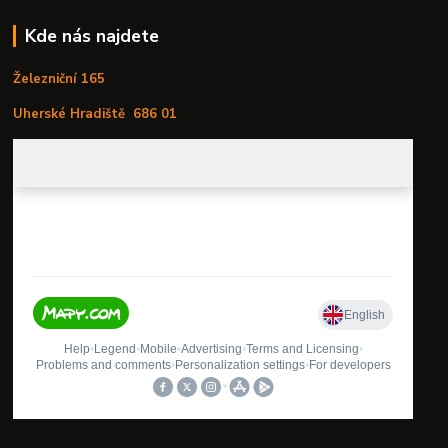
Kde nás najdete
Železniční 165
Uherské Hradiště
686 01