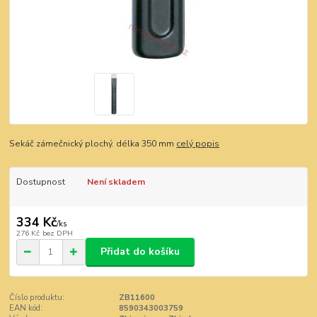
Sekáč zámečnický plochý. délka 350 mm
celý popis
Dostupnost
Není skladem
334 Kč
/
ks
276 Kč
bez DPH
Přidat do košíku
Číslo produktu:
ZB11600
EAN kód:
8590343003759