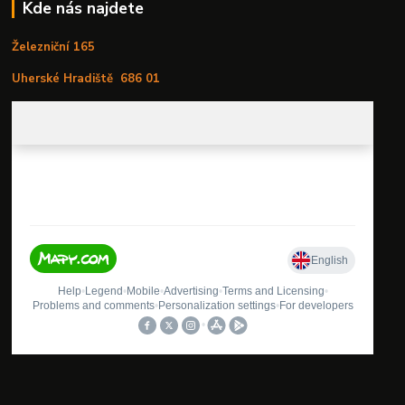
Kde nás najdete
Železniční 165
Uherské Hradiště
686 01