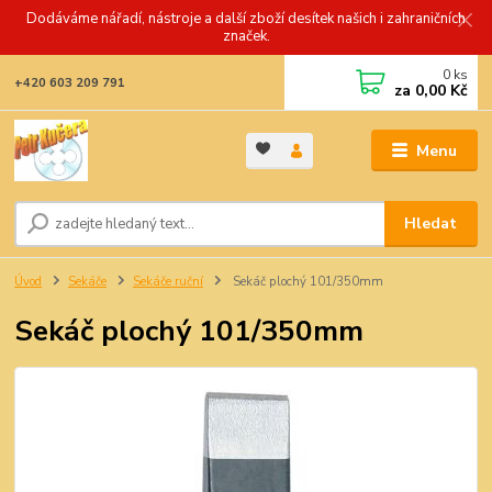
Dodáváme nářadí, nástroje a další zboží desítek našich i zahraničních
značek.
0
ks
+420 603 209 791
za
0,00 Kč
Menu
Hledat
Úvod
Sekáče
Sekáče ruční
Sekáč plochý 101/350mm
Sekáč plochý 101/350mm