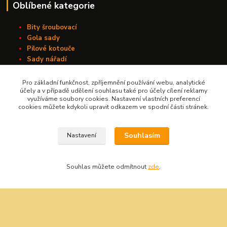
Oblíbené kategorie
Bity šroubovací
Gola sady
Pilové kotouče
Sady nářadí
Vrtáky do kovu s válcovou stopkou
Závitořezné nástroje
Pro základní funkčnost, zpříjemnění používání webu, analytické
účely a v případě udělení souhlasu také pro účely cílení reklamy
využíváme soubory cookies. Nastavení vlastních preferencí
cookies můžete kdykoli upravit odkazem ve spodní části stránek.
Kontakt
Souhlasím
Nastavení
Nářadí Kučera
+420 603 209 791
Souhlas můžete odmítnout
zde
.
info@naradikucera.cz