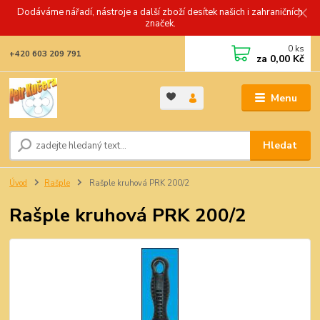
Dodáváme nářadí, nástroje a další zboží desítek našich i zahraničních
značek.
0
ks
+420 603 209 791
za
0,00 Kč
Menu
Hledat
Úvod
Rašple
Rašple kruhová PRK 200/2
Rašple kruhová PRK 200/2