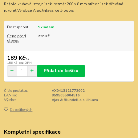
Rašple kruhová, strojní sek. rozměr 200 x 8 mm střední sek dřevěná
rukojeť Výrobce Ajax Jihlava.
celý popis
Dostupnost
Skladem
Cena před
236 Kč
slevou
189 Kč
/
ks
156 Kč
bez DPH
Přidat do košíku
Číslo produktu:
AX0413121772002
EAN kód:
8595055904516
Výrobce:
Ajax & Blundell a.s. Jihlava
Do oblíbených
Kompletní specifikace