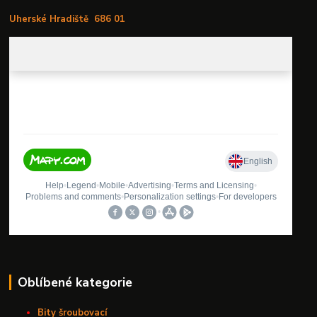
Uherské Hradiště
686 01
Oblíbené kategorie
Bity šroubovací