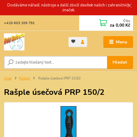
Dodáváme nářadí, nástroje a další zboží desítek našich i zahraničních
značek.
0
ks
+420 603 209 791
za
0,00 Kč
Menu
Hledat
Úvod
Rašple
Rašple úsečová PRP 150/2
Rašple úsečová PRP 150/2