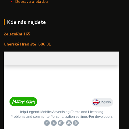
Doprava a platba
Kde nás najdete
Železniční 165
Uherské Hradiště
686 01