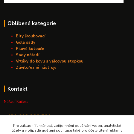
Oblíbené kategorie
Bity šroubovací
Gola sady
Pilové kotouče
Sady nářadí
Vrtáky do kovu s válcovou stopkou
Závitořezné nástroje
Kontakt
Nářadí Kučera
+420 603 209 791
Pro základní funkčnost, zpříjemnění používání webu, analytické
info@naradikucera.cz
účely a v případě udělení souhlasu také pro účely cílení reklamy