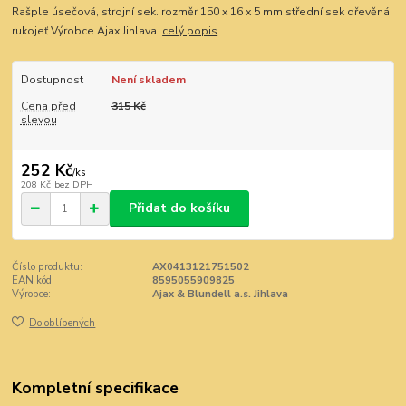
Rašple úsečová, strojní sek. rozměr 150 x 16 x 5 mm střední sek dřevěná
rukojeť Výrobce Ajax Jihlava.
celý popis
Dostupnost
Není skladem
Cena před
315 Kč
slevou
252 Kč
/
ks
208 Kč
bez DPH
Přidat do košíku
Číslo produktu:
AX0413121751502
EAN kód:
8595055909825
Výrobce:
Ajax & Blundell a.s. Jihlava
Do oblíbených
Kompletní specifikace