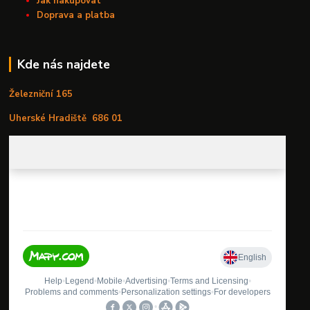
Jak nakupovat
Doprava a platba
Kde nás najdete
Železniční 165
Uherské Hradiště
686 01