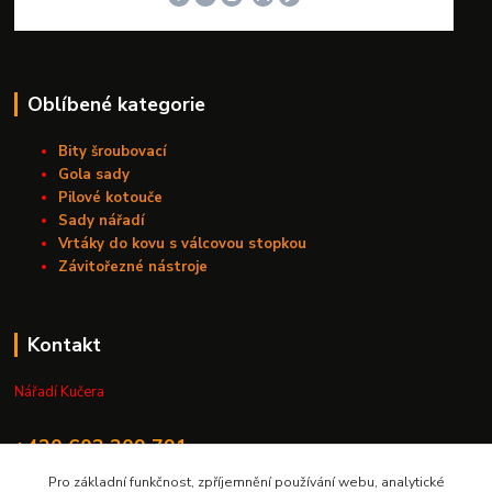
Oblíbené kategorie
Bity šroubovací
Gola sady
Pilové kotouče
Sady nářadí
Vrtáky do kovu s válcovou stopkou
Závitořezné nástroje
Kontakt
Nářadí Kučera
+420 603 209 791
Pro základní funkčnost, zpříjemnění používání webu, analytické