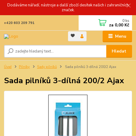
Dodáváme nářadí, nástroje a další zboží desítek našich i zahraničních
značek.
0
ks
+420 603 209 791
za
0,00 Kč
Menu
Hledat
Úvod
Pilníky
Sady pilníků
Sada pilníků 3-dílná 200/2 Ajax
Sada pilníků 3-dílná 200/2 Ajax