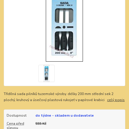
Třídílná sada pilníků tuzemské výroby. délky 200 mm střední sek 2
plochý, kruhový a úsečový plastová rukojeť v papírové krabici
celý popis
Dostupnost
do týdne - skladem u dodavatele
Cena před
555 Kč
slevou