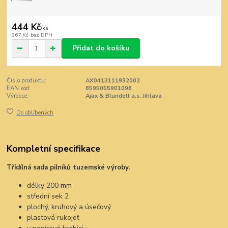
444 Kč
/
ks
367 Kč
bez DPH
Přidat do košíku
Číslo produktu:
AX0413111932002
EAN kód:
8595055901096
Výrobce:
Ajax & Blundell a.s. Jihlava
Do oblíbených
Kompletní specifikace
Třídílná sada pilníků tuzemské výroby.
délky 200 mm
střední sek 2
plochý, kruhový a úsečový
plastová rukojeť