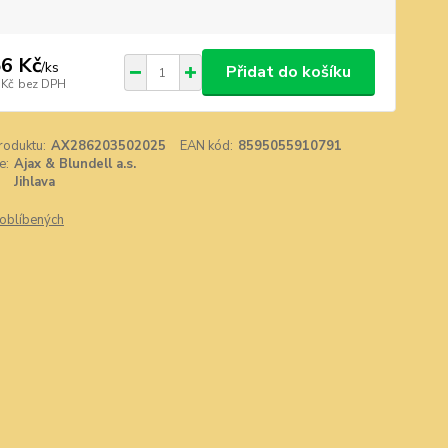
6 Kč
/
ks
Přidat do košíku
 Kč
bez DPH
roduktu:
AX286203502025
EAN kód:
8595055910791
e:
Ajax & Blundell a.s.
Jihlava
oblíbených