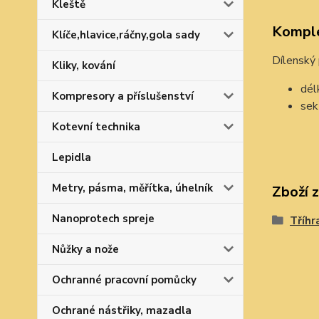
Kleště
Komple
Klíče,hlavice,ráčny,gola sady
Dílenský 
Kliky, kování
dél
Kompresory a příslušenství
sek
Kotevní technika
Lepidla
Metry, pásma, měřítka, úhelník
Zboží 
Nanoprotech spreje
Tříhr
Nůžky a nože
Ochranné pracovní pomůcky
Ochrané nástřiky, mazadla