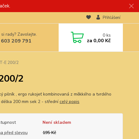
aček.
Přihlášení
 si rady? Zavolejte.
0
ks
za
0,00 Kč
 603 209 791
ZT-E 200/2
 200/2
ký pilník , ergo rukojeť kombinovaná z měkkého a tvrdého
. délka 200 mm sek 2 - střední
celý popis
tupnost
Není skladem
a před slevou
195 Kč