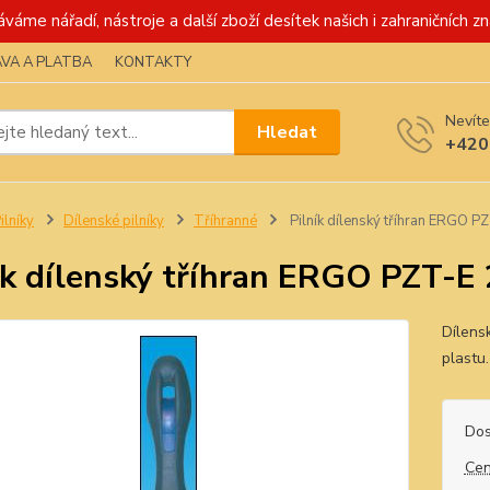
váme nářadí, nástroje a další zboží desítek našich i zahraničních zn
VA A PLATBA
KONTAKTY
Nevíte
Hledat
+420
ilníky
Dílenské pilníky
Tříhranné
Pilník dílenský tříhran ERGO P
ík dílenský tříhran ERGO PZT-E
Dílens
plastu
Dos
Cen