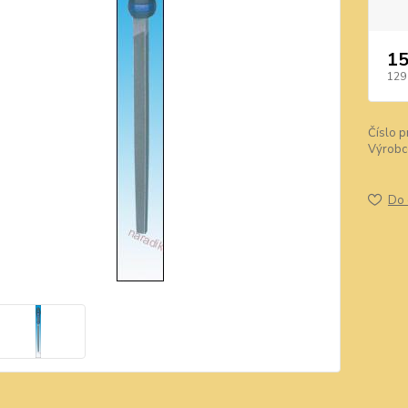
15
129
Číslo p
Výrobc
Do 