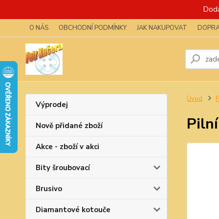
Dodá
O NÁS
OBCHODNÍ PODMÍNKY
JAK NAKUPOVAT
DOPRA
Úvod
P
Výprodej
Piln
Nově přidané zboží
Akce - zboží v akci
Bity šroubovací
Brusivo
Diamantové kotouče