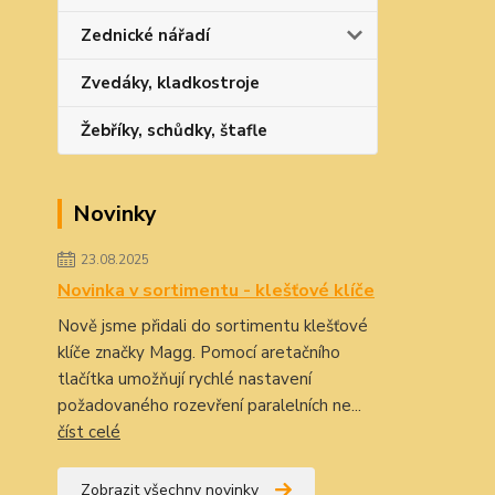
Zednické nářadí
Zvedáky, kladkostroje
Žebříky, schůdky, štafle
Novinky
23.08.2025
Novinka v sortimentu - klešťové klíče
Nově jsme přidali do sortimentu klešťové
klíče značky Magg. Pomocí aretačního
tlačítka umožňují rychlé nastavení
požadovaného rozevření paralelních ne...
číst celé
Zobrazit všechny novinky