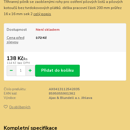
Tříhranný pilník se zaoblenými rohy pro ostření pilových listů a pilových
kotoučů bez tvrdokovových plátků. délka pracovní části 200 mm průřez
16 x 16 mm sek 2
celý popis
Dostupnost
Není skladem
Cena před
172 Kč
slevou
138 Kč
/
ks
114 Kč
bez DPH
Přidat do košíku
Číslo produktu:
AX0413112542035
EAN kód:
8595055901362
Výrobce:
Ajax & Blundell a.s. Jihlava
Do oblíbených
Kompletní specifikace