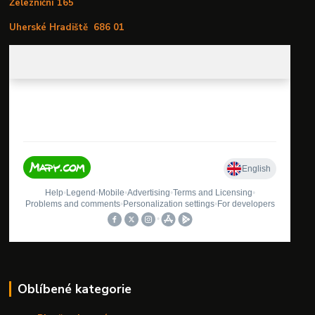
Železniční 165
Uherské Hradiště
686 01
Oblíbené kategorie