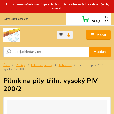
Dodáváme nářadí, nástroje a další zboží desítek našich i zahraničních
značek.
0
ks
+420 603 209 791
za
0,00 Kč
Menu
Hledat
Úvod
Pilníky
Dílenské pilníky
Tříhranné
Pilník na pily tříhr.
vysoký PIV 200/2
Pilník na pily tříhr. vysoký PIV
200/2