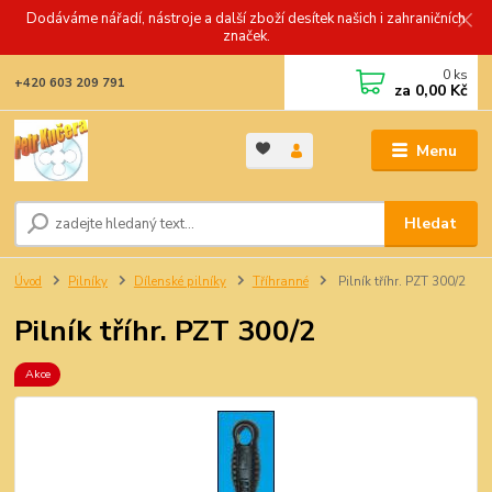
Dodáváme nářadí, nástroje a další zboží desítek našich i zahraničních
značek.
0
ks
+420 603 209 791
za
0,00 Kč
Menu
Hledat
Úvod
Pilníky
Dílenské pilníky
Tříhranné
Pilník tříhr. PZT 300/2
Pilník tříhr. PZT 300/2
Akce