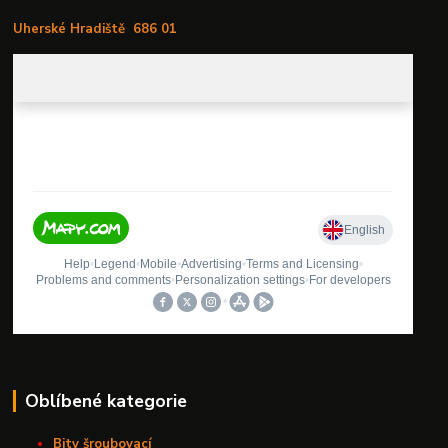
Uherské Hradiště
686 01
Oblíbené kategorie
Bity šroubovací