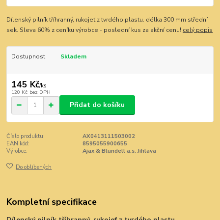
Dílenský pilník tříhranný, rukojeť z tvrdého plastu. délka 300 mm střední
sek. Sleva 60% z ceníku výrobce - poslední kus za akční cenu!
celý popis
Dostupnost
Skladem
145 Kč
/
ks
120 Kč
bez DPH
Přidat do košíku
Číslo produktu:
AX0413111503002
EAN kód:
8595055900655
Výrobce:
Ajax & Blundell a.s. Jihlava
Do oblíbených
Kompletní specifikace
Dílenský pilník tříhranný, rukojeť z tvrdého plastu.