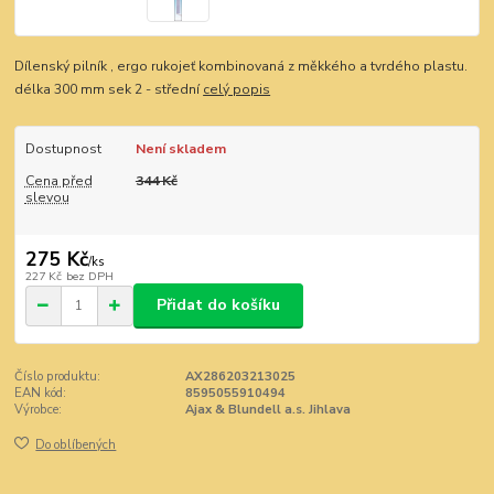
Dílenský pilník , ergo rukojeť kombinovaná z měkkého a tvrdého plastu.
délka 300 mm sek 2 - střední
celý popis
Dostupnost
Není skladem
Cena před
344 Kč
slevou
275 Kč
/
ks
227 Kč
bez DPH
Přidat do košíku
Číslo produktu:
AX286203213025
EAN kód:
8595055910494
Výrobce:
Ajax & Blundell a.s. Jihlava
Do oblíbených