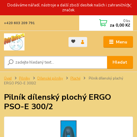
Dodáváme nářadí, nástroje a další zboží desítek našich i zahraničních
značek.
0
ks
+420 603 209 791
za
0,00 Kč
Menu
Hledat
Úvod
Pilníky
Dílenské pilníky
Ploché
Pilník dílenský plochý
ERGO PSO-E 300/2
Pilník dílenský plochý ERGO
PSO-E 300/2