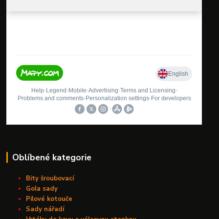
Oblíbené kategorie
Bity šroubovací
Gola sady
Pilové kotouče
Sady nářadí