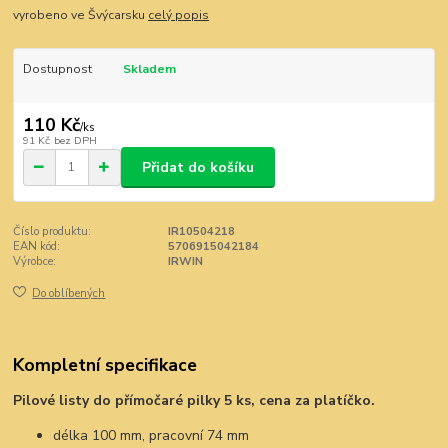
vyrobeno ve Švýcarsku
celý popis
Dostupnost
Skladem
110 Kč
/
ks
91 Kč
bez DPH
Přidat do košíku
Číslo produktu:
IR10504218
EAN kód:
5706915042184
Výrobce:
IRWIN
Do oblíbených
Kompletní specifikace
Pilové listy do přímočaré pilky 5 ks, cena za platíčko.
délka 100 mm, pracovní 74 mm