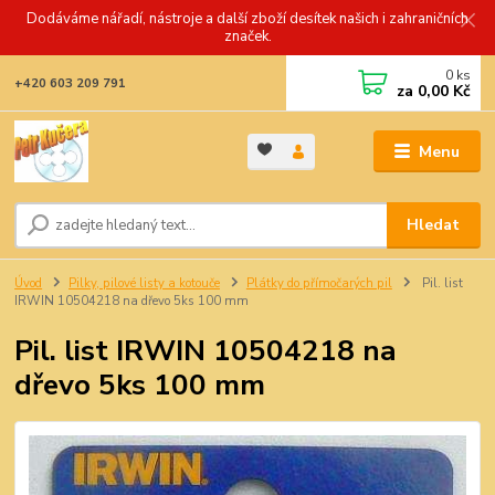
Dodáváme nářadí, nástroje a další zboží desítek našich i zahraničních
značek.
0
ks
+420 603 209 791
za
0,00 Kč
Menu
Hledat
Úvod
Pilky, pilové listy a kotouče
Plátky do přímočarých pil
Pil. list
IRWIN 10504218 na dřevo 5ks 100 mm
Pil. list IRWIN 10504218 na
dřevo 5ks 100 mm