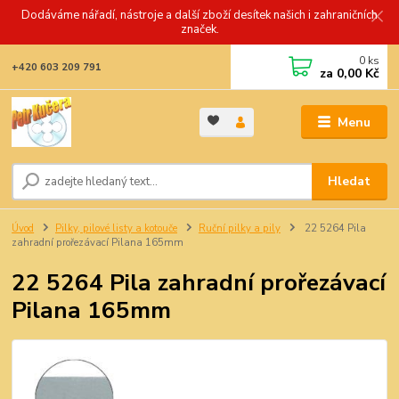
Dodáváme nářadí, nástroje a další zboží desítek našich i zahraničních
značek.
0
ks
+420 603 209 791
za
0,00 Kč
Menu
Hledat
Úvod
Pilky, pilové listy a kotouče
Ruční pilky a pily
22 5264 Pila
zahradní prořezávací Pilana 165mm
22 5264 Pila zahradní prořezávací
Pilana 165mm