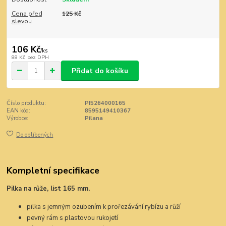
Cena před
125 Kč
slevou
106 Kč
/
ks
88 Kč
bez DPH
Přidat do košíku
Číslo produktu:
PI5264000165
EAN kód:
8595149410367
Výrobce:
Pilana
Do oblíbených
Kompletní specifikace
Pilka na růže, list 165 mm.
pilka s jemným ozubením k prořezávání rybízu a růží
pevný rám s plastovou rukojetí