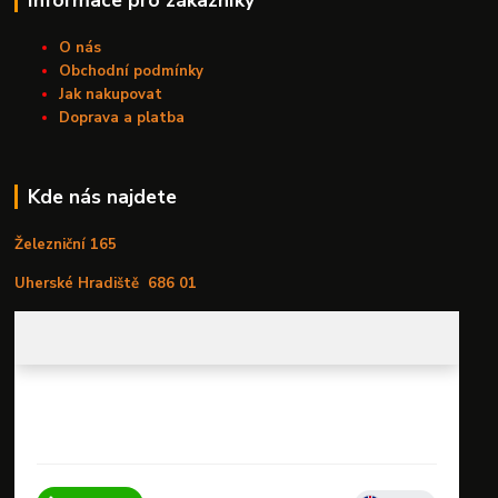
O nás
Obchodní podmínky
Jak nakupovat
Doprava a platba
Kde nás najdete
Železniční 165
Uherské Hradiště
686 01