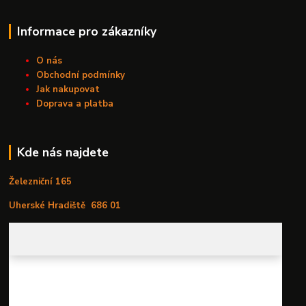
Informace pro zákazníky
O nás
Obchodní podmínky
Jak nakupovat
Doprava a platba
Kde nás najdete
Železniční 165
Uherské Hradiště
686 01