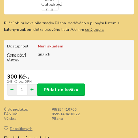
Ruční oblouková pila značky Pilana. dodáváno s pilovým listem s
kaleným zubem délka pilového listu 760 mm
celý popis
Dostupnost
Není skladem
Cena před
353 Kč
slevou
300 Kč
/
ks
248 Kč
bez DPH
Přidat do košíku
Číslo produktu:
PI5254410760
EAN kód:
8595149410022
Výrobce:
Pilana
Do oblíbených