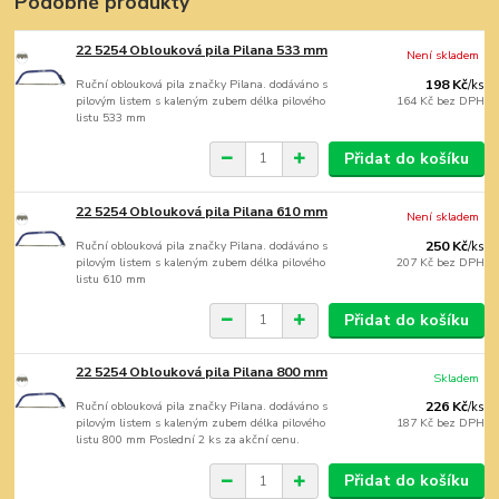
Podobné produkty
22 5254 Oblouková pila Pilana 533 mm
Není skladem
Ruční oblouková pila značky Pilana. dodáváno s
198 Kč
/
ks
pilovým listem s kaleným zubem délka pilového
164 Kč
bez DPH
listu 533 mm
Přidat do košíku
22 5254 Oblouková pila Pilana 610 mm
Není skladem
Ruční oblouková pila značky Pilana. dodáváno s
250 Kč
/
ks
pilovým listem s kaleným zubem délka pilového
207 Kč
bez DPH
listu 610 mm
Přidat do košíku
22 5254 Oblouková pila Pilana 800 mm
Skladem
Ruční oblouková pila značky Pilana. dodáváno s
226 Kč
/
ks
pilovým listem s kaleným zubem délka pilového
187 Kč
bez DPH
listu 800 mm Poslední 2 ks za akční cenu.
Přidat do košíku