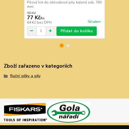
na syrové dř
Pilový list do obloukové pily, kalený zub, 760
mm.
90 Kč
201 Kč
77 Kč
181 Kč
/
ks
/
ks
Skladem
64 Kč
bez DPH
150 Kč
bez 
Přidat do košíku
Zboží zařazeno v kategoriích
Ruční pilky a pily