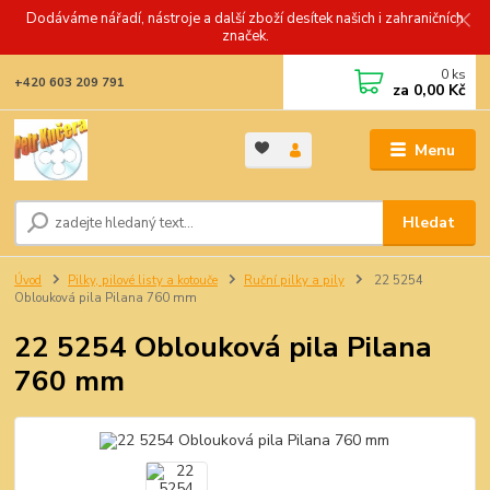
Dodáváme nářadí, nástroje a další zboží desítek našich i zahraničních
značek.
0
ks
+420 603 209 791
za
0,00 Kč
Menu
Hledat
Úvod
Pilky, pilové listy a kotouče
Ruční pilky a pily
22 5254
Oblouková pila Pilana 760 mm
22 5254 Oblouková pila Pilana
760 mm