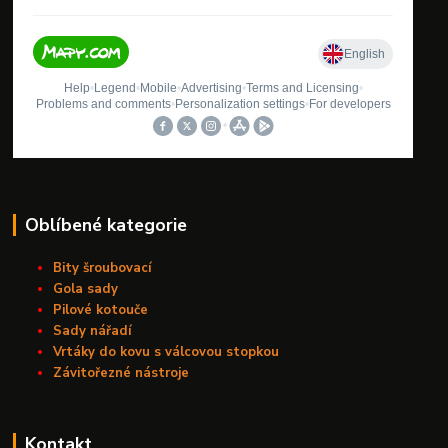
Oblíbené kategorie
Bity šroubovací
Gola sady
Pilové kotouče
Sady nářadí
Vrtáky do kovu s válcovou stopkou
Závitořezné nástroje
Kontakt