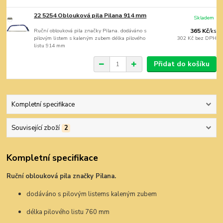
22 5254 Oblouková pila Pilana 914 mm
Skladem
Ruční oblouková pila značky Pilana. dodáváno s
365 Kč
/
ks
pilovým listem s kaleným zubem délka pilového
302 Kč
bez DPH
listu 914 mm
Přidat do košíku
Kompletní specifikace
Související zboží
2
Kompletní specifikace
Ruční oblouková pila značky Pilana.
dodáváno s pilovým listem
s kaleným zubem
délka pilového listu 760 mm