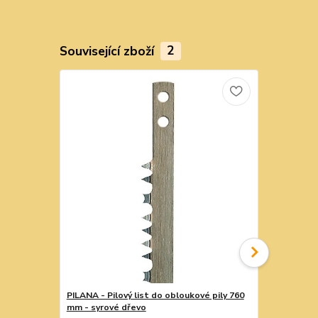
Související zboží
2
PILANA - Pilový list do obloukové pily 760
Pil. list B
mm - syrové dřevo
Pilový list d