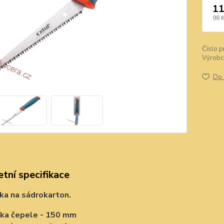
11
98 
Číslo p
Výrobc
Do 
tní specifikace
lka na sádrokarton.
ka čepele - 150 mm