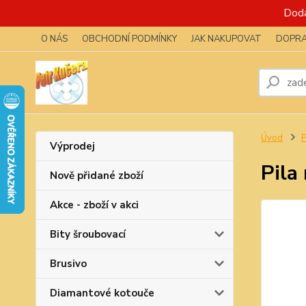
Dodá
O NÁS
OBCHODNÍ PODMÍNKY
JAK NAKUPOVAT
DOPRA
Úvod
P
Výprodej
Pila
Nově přidané zboží
Akce - zboží v akci
Bity šroubovací
Brusivo
Diamantové kotouče