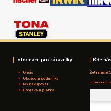
Informace pro zákazníky
Kde nás
O nás
Železniční 
Obchodní podmínky
Uherské Hr
Jak nakupovat
Doprava a platba