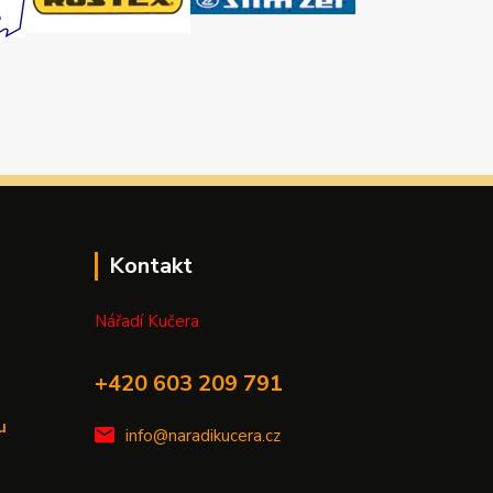
Kontakt
Nářadí Kučera
+420 603 209 791
u
info@naradikucera.cz