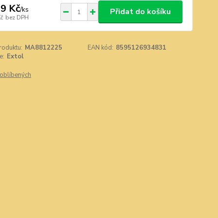
9 Kč
/
ks
Přidat do košíku
Kč
bez DPH
roduktu:
MA8812225
EAN kód:
8595126934831
e:
Extol
oblíbených