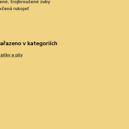
ené, trojbroušené zuby
čená rukojeť
zařazeno v kategoriích
pilky a pily