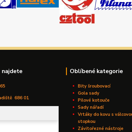
 najdete
Oblíbené kategorie
165
Bity šroubovací
Gola sady
adiště
686 01
Pilové kotouče
Sady nářadí
Vrtáky do kovu s válcovo
stopkou
Závitořezné nástroje