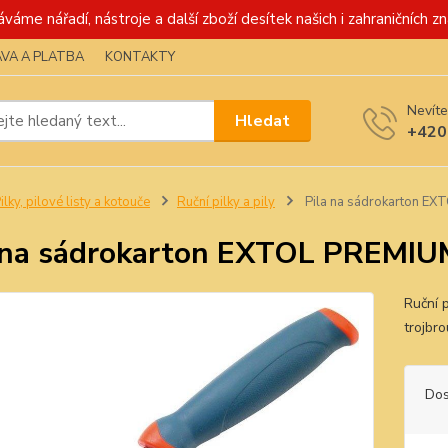
váme nářadí, nástroje a další zboží desítek našich i zahraničních zn
VA A PLATBA
KONTAKTY
Nevíte
Hledat
+420
ilky, pilové listy a kotouče
Ruční pilky a pily
Pila na sádrokarton E
 na sádrokarton EXTOL PREMIU
Ruční 
trojbr
Dos