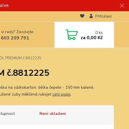
aček.
Přihlášení
 si rady? Zavolejte.
0
ks
za
0,00 Kč
 603 209 791
XTOL PREMIUM č.8812225
M č.8812225
pilka na sádrokarton. délka čepele - 150 mm kalené,
oušené zuby měkčená rukojeť
celý popis
tupnost
Není skladem