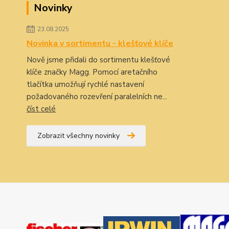
Novinky
23.08.2025
Novinka v sortimentu - klešťové klíče
Nově jsme přidali do sortimentu klešťové
klíče značky Magg. Pomocí aretačního
tlačítka umožňují rychlé nastavení
požadovaného rozevření paralelních ne...
číst celé
Zobrazit všechny novinky