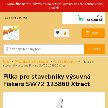
Dodáváme nářadí, nástroje a další zboží desítek našich i zahraničních
značek.
0
ks
+420 603 209 791
za
0,00 Kč
Menu
Hledat
Úvod
Pilky, pilové listy a kotouče
Ruční pilky a pily
Pilka pro
stavebníky výsuvná Fiskars SW72 123860 Xtract
Pilka pro stavebníky výsuvná
Fiskars SW72 123860 Xtract