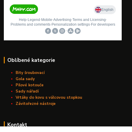
Oblíbené kategorie
Bity šroubovací
Gola sady
Pilové kotouče
Sady nářadí
Vrtáky do kovu s válcovou stopkou
Závitořezné nástroje
Kontakt