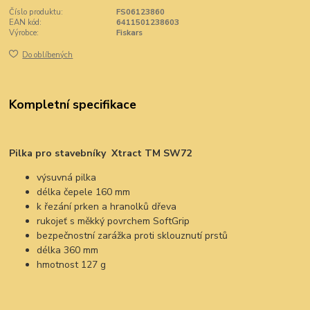
Číslo produktu:
FS06123860
EAN kód:
6411501238603
Výrobce:
Fiskars
Do oblíbených
Kompletní specifikace
Pilka pro stavebníky Xtract TM SW72
výsuvná pilka
délka čepele 160 mm
k řezání prken a hranolků dřeva
rukojeť s měkký povrchem SoftGrip
bezpečnostní zarážka proti sklouznutí prstů
délka 360 mm
hmotnost 127 g