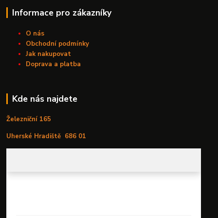
Informace pro zákazníky
O nás
Obchodní podmínky
Jak nakupovat
Doprava a platba
Kde nás najdete
Železniční 165
Uherské Hradiště
686 01