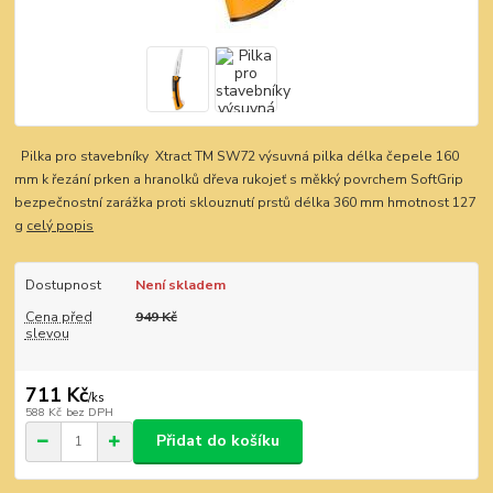
Pilka pro stavebníky Xtract TM SW72 výsuvná pilka délka čepele 160
mm k řezání prken a hranolků dřeva rukojeť s měkký povrchem SoftGrip
bezpečnostní zarážka proti sklouznutí prstů délka 360 mm hmotnost 127
g
celý popis
Dostupnost
Není skladem
Cena před
949 Kč
slevou
711 Kč
/
ks
588 Kč
bez DPH
Přidat do košíku