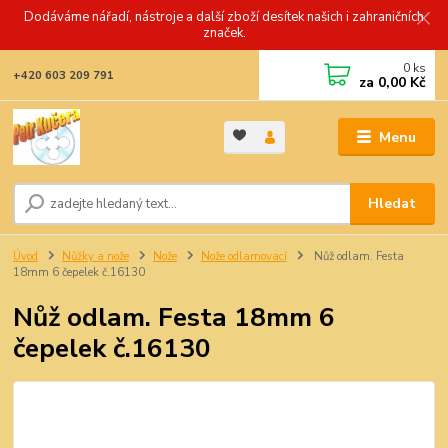
Dodáváme nářadí, nástroje a další zboží desítek našich i zahraničních
značek.
0
ks
+420 603 209 791
za
0,00 Kč
Menu
Hledat
Úvod
Nůžky a nože
Nože
Nože odlamovací
Nůž odlam. Festa
18mm 6 čepelek č.16130
Nůž odlam. Festa 18mm 6
čepelek č.16130