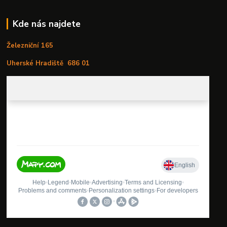
Kde nás najdete
Železniční 165
Uherské Hradiště
686 01