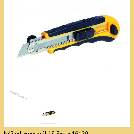
Nůž odlamovací L18 Festa 16130