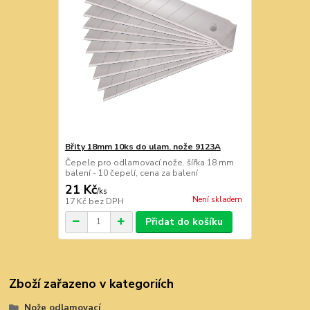
Břity 18mm 10ks do ulam. nože 9123A
Čepele pro odlamovací nože. šířka 18 mm
balení - 10 čepelí, cena za balení
21 Kč
/
ks
Není skladem
17 Kč
bez DPH
Přidat do košíku
Zboží zařazeno v kategoriích
Nože odlamovací