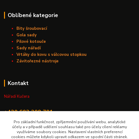
Oblíbené kategorie
Bity šroubovací
Gola sady
Pilové kotouče
Sady nářadí
Vrtáky do kovu s válcovou stopkou
Závitořezné nástroje
Kontakt
Nářadí Kučera
+420 603 209 791
Pro základní funkčnost, zpříjemnění používání webu, analytické
info@naradikucera.cz
účely a v případě udělení souhlasu také pro účely cílení reklamy
využíváme soubory cookies. Nastavení vlastních preferencí
cookies můžete kdykoli upravit odkazem ve spodní části stránek.