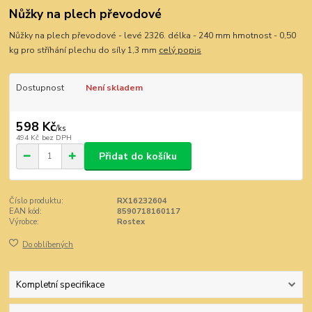
Nůžky na plech převodové
Nůžky na plech převodové - levé 2326. délka - 240 mm hmotnost - 0,50
kg pro stříhání plechu do síly 1,3 mm
celý popis
Dostupnost
Není skladem
598 Kč
/
ks
494 Kč
bez DPH
Přidat do košíku
Číslo produktu:
RX16232604
EAN kód:
8590718160117
Výrobce:
Rostex
Do oblíbených
Kompletní specifikace