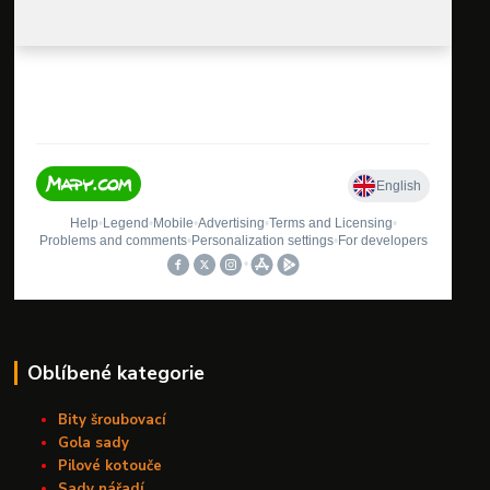
Oblíbené kategorie
Bity šroubovací
Gola sady
Pilové kotouče
Sady nářadí