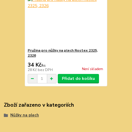
Pružina pro nůžky na plech Rostex 2325,
2326
34 Kč
/
ks
Není skladem
28 Kč
bez DPH
Přidat do košíku
Zboží zařazeno v kategoriích
Nůžky na plech