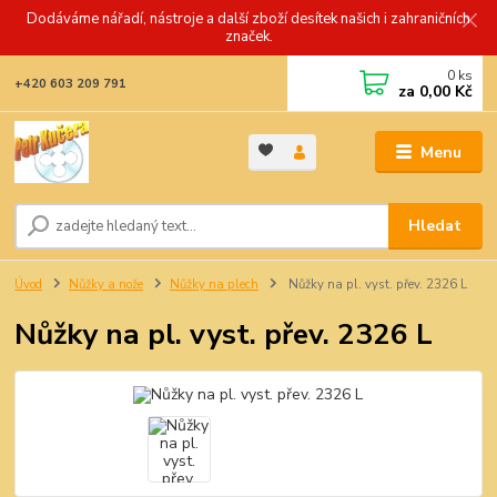
Dodáváme nářadí, nástroje a další zboží desítek našich i zahraničních
značek.
0
ks
+420 603 209 791
za
0,00 Kč
Menu
Hledat
Úvod
Nůžky a nože
Nůžky na plech
Nůžky na pl. vyst. přev. 2326 L
Nůžky na pl. vyst. přev. 2326 L