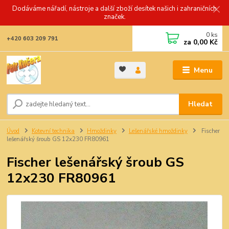
Dodáváme nářadí, nástroje a další zboží desítek našich i zahraničních
značek.
0
ks
+420 603 209 791
za
0,00 Kč
Menu
Hledat
Úvod
Kotevní technika
Hmoždinky
Lešenářské hmoždinky
Fischer
lešenářský šroub GS 12x230 FR80961
Fischer lešenářský šroub GS
12x230 FR80961