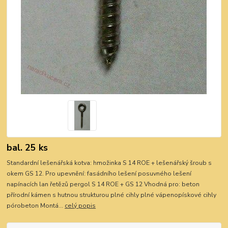
bal. 25 ks
Standardní lešenářská kotva: hmožinka S 14 ROE + lešenářský šroub s
okem GS 12. Pro upevnění: fasádního lešení posuvného lešení
napínacích lan řetězů pergol S 14 ROE + GS 12 Vhodná pro: beton
přírodní kámen s hutnou strukturou plné cihly plné vápenopískové cihly
pórobeton Montá...
celý popis