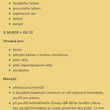
fasádního lešení
posuvného lešení
napínacích lan
řetězů
pergol
S 14 ROE + GS 12
Vhodná pro:
beton
přírodní kámen s hutnou strukturou
plné cihly
plné vápenopískové cihly
pórobeton
Montáž:
předsazená montáž
k dosažení maximální nosnosti se smí nylonové hmoždinky
použít jen jednou
při použití lešenářského šroubu
GS 12
do tvrdého dřeva
bez použití hmoždinky je nutné předvrtat díru prům. 12 mm