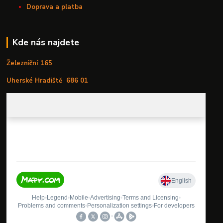
Doprava a platba
Kde nás najdete
Železniční 165
Uherské Hradiště
686 01