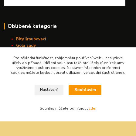
Oblíbené kategorie
Bity šroubovací
Gola sady
Pilové kotouče
Pro základní funkčnost, zpříjemnění používání webu, analytické
Sady nářadí
účely a v případě udělení souhlasu také pro účely cílení reklamy
Vrtáky do kovu s válcovou stopkou
využíváme soubory cookies. Nastavení vlastních preferencí
Závitořezné nástroje
cookies můžete kdykoli upravit odkazem ve spodní části stránek.
Souhlasím
Nastavení
Kontakt
Nářadí Kučera
Souhlas můžete odmítnout
zde
.
+420 603 209 791
info@naradikucera.cz