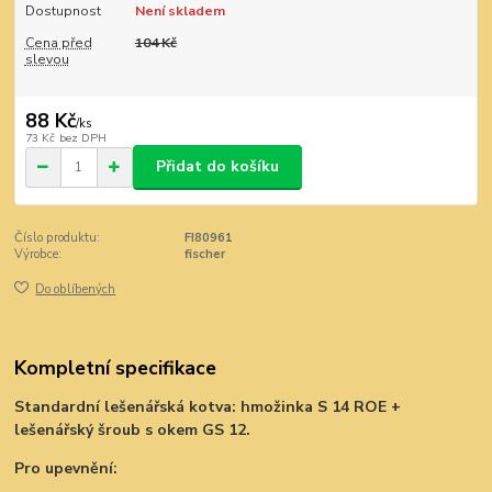
Dostupnost
Není skladem
Cena před
104 Kč
slevou
88 Kč
/
ks
73 Kč
bez DPH
Přidat do košíku
Číslo produktu:
FI80961
Výrobce:
fischer
Do oblíbených
Kompletní specifikace
Standardní lešenářská kotva: hmožinka S 14 ROE +
lešenářský šroub s okem GS 12.
Pro upevnění: