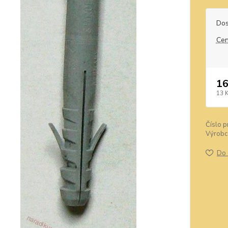
Dos
Cen
16
13 
Číslo p
Výrobc
Do 