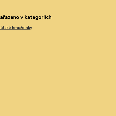
zařazeno v kategoriích
nářské hmoždinky