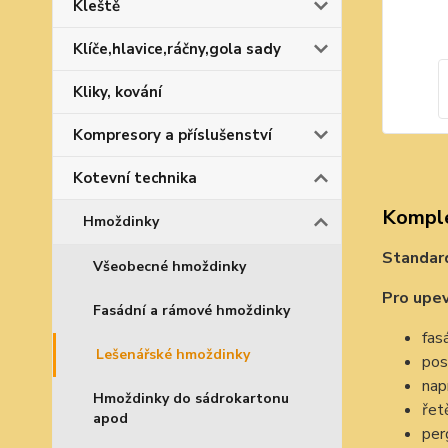
Kleště
Klíče,hlavice,ráčny,gola sady
Kliky, kování
Kompresory a příslušenství
Kotevní technika
Komple
Hmoždinky
Standard
Všeobecné hmoždinky
Pro upev
Fasádní a rámové hmoždinky
fas
Lešenářské hmoždinky
pos
nap
Hmoždinky do sádrokartonu
řet
apod
per