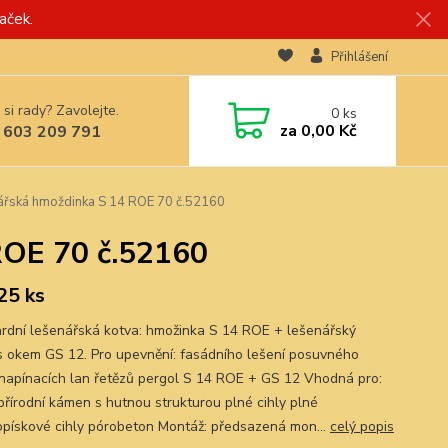
aček.
Přihlášení
 si rady? Zavolejte.
0
ks
za
0,00 Kč
 603 209 791
nářská hmoždinka S 14 ROE 70 č.52160
ROE 70 č.52160
 25 ks
rdní lešenářská kotva: hmožinka S 14 ROE + lešenářský
s okem GS 12. Pro upevnění: fasádního lešení posuvného
 napínacích lan řetězů pergol S 14 ROE + GS 12 Vhodná pro:
přírodní kámen s hutnou strukturou plné cihly plné
pískové cihly pórobeton Montáž: předsazená mon...
celý popis