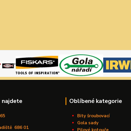
 najdete
Oblíbené kategorie
165
Bity šroubovací
Gola sady
adiště
686 01
Pilové kotouče