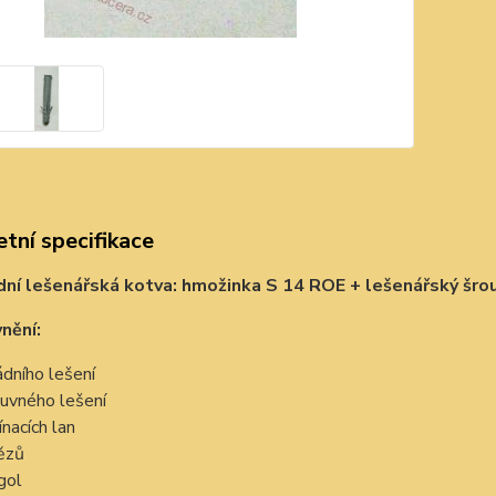
tní specifikace
ní lešenářská kotva: hmožinka S 14 ROE + lešenářský šro
nění:
ádního lešení
uvného lešení
ínacích lan
ězů
gol