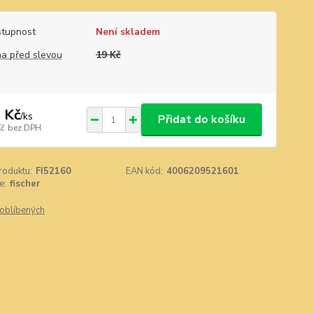
tupnost
Není skladem
a před slevou
19 Kč
 Kč
/
ks
Přidat do košíku
Kč
bez DPH
roduktu:
FI52160
EAN kód:
4006209521601
e:
fischer
oblíbených