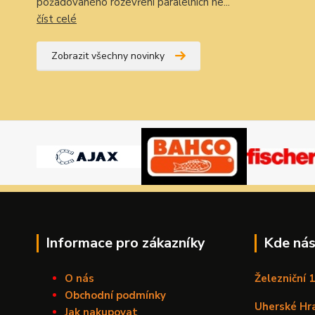
požadovaného rozevření paralelních ne...
číst celé
Zobrazit všechny novinky
Informace pro zákazníky
Kde nás
O nás
Železniční 
Obchodní podmínky
Uherské Hr
Jak nakupovat