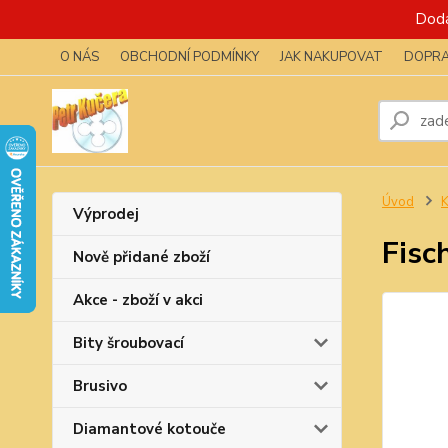
Dodá
O NÁS
OBCHODNÍ PODMÍNKY
JAK NAKUPOVAT
DOPRA
Úvod
K
Výprodej
Fisc
Nově přidané zboží
Akce - zboží v akci
Bity šroubovací
Brusivo
Diamantové kotouče