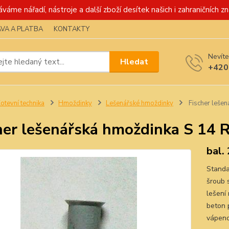
váme nářadí, nástroje a další zboží desítek našich i zahraničních zn
VA A PLATBA
KONTAKTY
Nevíte
Hledat
+420
otevní technika
Hmoždinky
Lešenářské hmoždinky
Fischer leše
her lešenářská hmoždinka S 14 
bal.
Standa
šroub 
lešení
beton 
vápeno