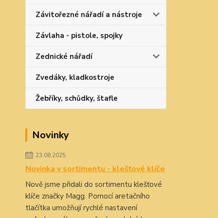
Závitořezné nářadí a nástroje
Závlaha - pistole, spojky
Zednické nářadí
Zvedáky, kladkostroje
Žebříky, schůdky, štafle
Novinky
23.08.2025
Novinka v sortimentu - klešťové klíče
Nově jsme přidali do sortimentu klešťové
klíče značky Magg. Pomocí aretačního
tlačítka umožňují rychlé nastavení