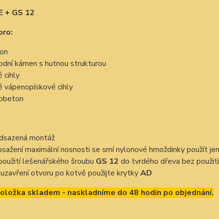
E + GS 12
pro:
on
rodní kámen s hutnou strukturou
é cihly
é vápenopískové cihly
obeton
dsazená montáž
osažení maximální nosnosti se smí nylonové hmoždinky použít je
 použití lešenářského šroubu
GS 12
do tvrdého dřeva bez použití
 uzavření otvoru po kotvě použijte krytky
AD
položka skladem - naskladníme do 48 hodin po objednání.