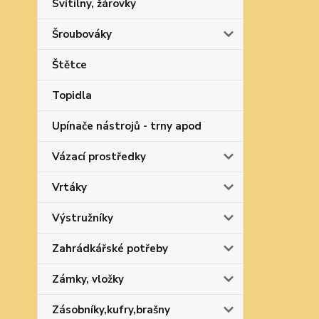
Svítilny, žárovky
Šroubováky
Štětce
Topidla
Upínače nástrojů - trny apod
Vázací prostředky
Vrtáky
Výstružníky
Zahrádkářské potřeby
Zámky, vložky
Zásobníky,kufry,brašny