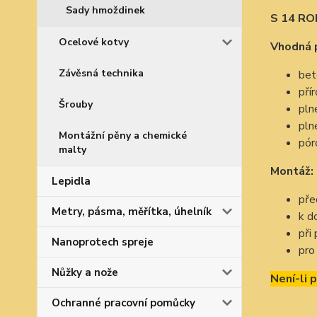
Sady hmoždinek
S 14 RO
Ocelové kotvy
Vhodná 
Závěsná technika
bet
pří
Šrouby
pln
pln
Montážní pěny a chemické
pór
malty
Montáž:
Lepidla
pře
Metry, pásma, měřítka, úhelník
k d
při
Nanoprotech spreje
pro
Nůžky a nože
Není-li 
Ochranné pracovní pomůcky