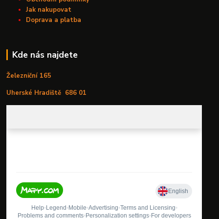
Jak nakupovat
Doprava a platba
Kde nás najdete
Železniční 165
Uherské Hradiště
686 01