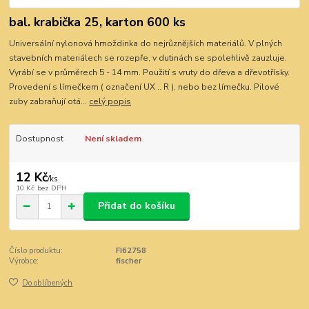
bal. krabička 25, karton 600 ks
Universální nylonová hmoždinka do nejrůznějších materiálů. V plných
stavebních materiálech se rozepře, v dutinách se spolehlivě zauzluje.
Vyrábí se v průměrech 5 - 14 mm. Použití s vruty do dřeva a dřevotřísky.
Provedení s límečkem ( označení UX .. R ), nebo bez límečku. Pilové
zuby zabraňují otá...
celý popis
Dostupnost
Není skladem
12 Kč
/
ks
10 Kč
bez DPH
Přidat do košíku
Číslo produktu:
FI62758
Výrobce:
fischer
Do oblíbených