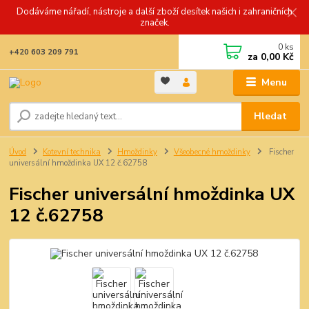
Dodáváme nářadí, nástroje a další zboží desítek našich i zahraničních
značek.
0
ks
+420 603 209 791
za
0,00 Kč
Menu
Hledat
Úvod
Kotevní technika
Hmoždinky
Všeobecné hmoždinky
Fischer
universální hmoždinka UX 12 č.62758
Fischer universální hmoždinka UX
12 č.62758