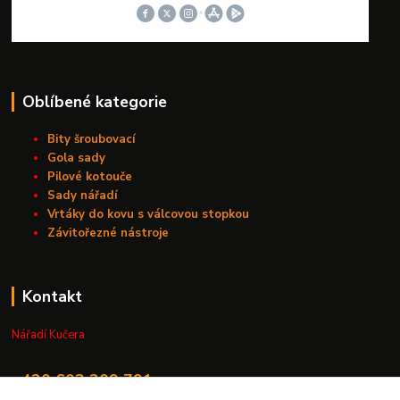
Oblíbené kategorie
Bity šroubovací
Gola sady
Pilové kotouče
Sady nářadí
Vrtáky do kovu s válcovou stopkou
Závitořezné nástroje
Kontakt
Nářadí Kučera
+420 603 209 791