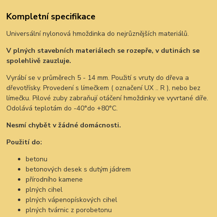
Kompletní specifikace
Universální nylonová hmoždinka do nejrůznějších materiálů.
V plných stavebních materiálech se rozepře, v dutinách se
spolehlivě zauzluje.
Vyrábí se v průměrech 5 - 14 mm. Použití s vruty do dřeva a
dřevotřísky. Provedení s límečkem ( označení UX .. R ), nebo bez
límečku. Pilové zuby zabraňují otáčení hmoždinky ve vyvrtané díře.
Odolává teplotám do -40°do +80°C.
Nesmí chybět v žádné domácnosti.
Použití do:
betonu
betonových desek s dutým jádrem
přírodního kamene
plných cihel
plných vápenopískových cihel
plných tvárnic z porobetonu