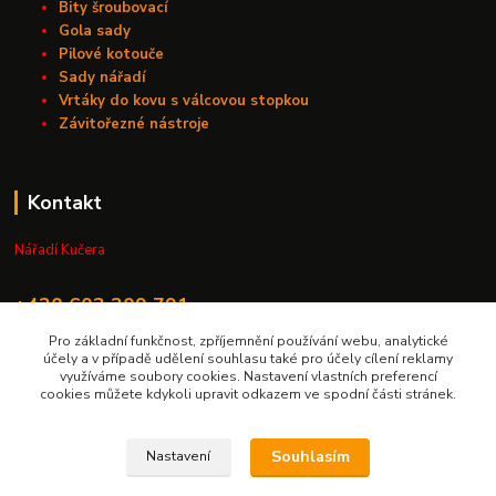
Bity šroubovací
Gola sady
Pilové kotouče
Sady nářadí
Vrtáky do kovu s válcovou stopkou
Závitořezné nástroje
Kontakt
Nářadí Kučera
+420 603 209 791
Pro základní funkčnost, zpříjemnění používání webu, analytické
info@naradikucera.cz
účely a v případě udělení souhlasu také pro účely cílení reklamy
využíváme soubory cookies. Nastavení vlastních preferencí
cookies můžete kdykoli upravit odkazem ve spodní části stránek.
Souhlasím
Nastavení
Upravit sběr cookies.