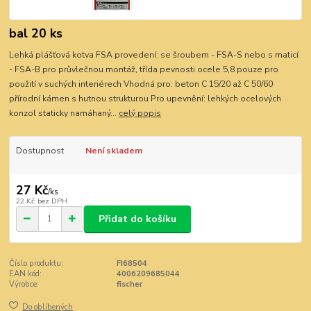
bal 20 ks
Lehká plášťová kotva FSA provedení: se šroubem - FSA-S nebo s maticí
- FSA-B pro průvlečnou montáž, třída pevnosti ocele 5,8 pouze pro
použití v suchých interiérech Vhodná pro: beton C 15/20 až C 50/60
přírodní kámen s hutnou strukturou Pro upevnění: lehkých ocelových
konzol staticky namáhaný...
celý popis
Dostupnost
Není skladem
27 Kč
/
ks
22 Kč
bez DPH
Přidat do košíku
Číslo produktu:
FI68504
EAN kód:
4006209685044
Výrobce:
fischer
Do oblíbených