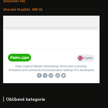
Železniční 165
Uherské Hradiště
686 01
Oblíbené kategorie