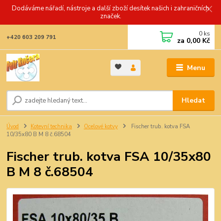
Dodáváme nářadí, nástroje a další zboží desítek našich i zahraničních
značek.
0
ks
+420 603 209 791
za
0,00 Kč
Menu
Hledat
Úvod
Kotevní technika
Ocelové kotvy
Fischer trub. kotva FSA
10/35x80 B M 8 č.68504
Fischer trub. kotva FSA 10/35x80
B M 8 č.68504