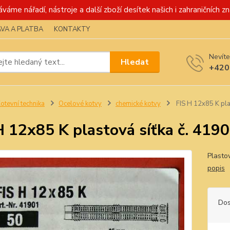
váme nářadí, nástroje a další zboží desítek našich i zahraničních zn
VA A PLATBA
KONTAKTY
Nevíte
Hledat
+420
otevní technika
Ocelové kotvy
chemické kotvy
FIS H 12x85 K pla
H 12x85 K plastová síťka č. 419
Plasto
popis
Dos