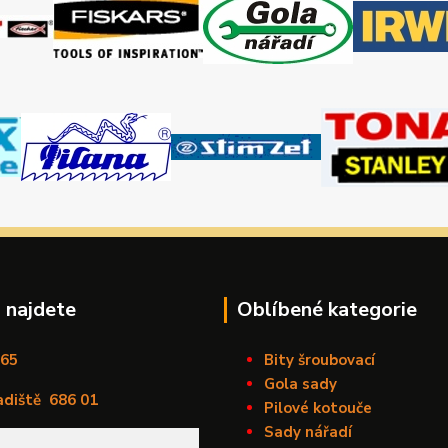
 najdete
Oblíbené kategorie
165
Bity šroubovací
Gola sady
adiště
686 01
Pilové kotouče
Sady nářadí