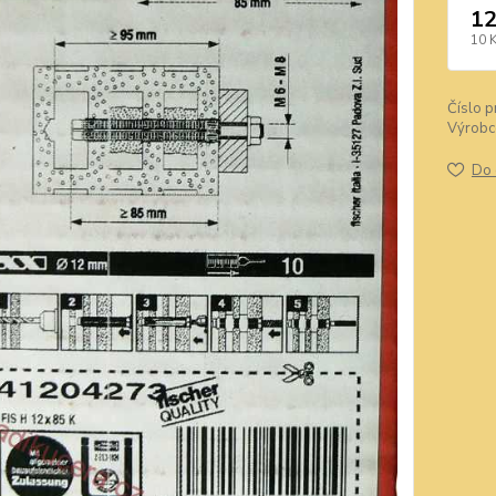
12
10 
Číslo p
Výrobc
Do 