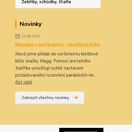
Žebříky, schůdky, štafle
Novinky
23.08.2025
Novinka v sortimentu - klešťové klíče
Nově jsme přidali do sortimentu klešťové
klíče značky Magg. Pomocí aretačního
tlačítka umožňují rychlé nastavení
požadovaného rozevření paralelních ne...
číst celé
Zobrazit všechny novinky