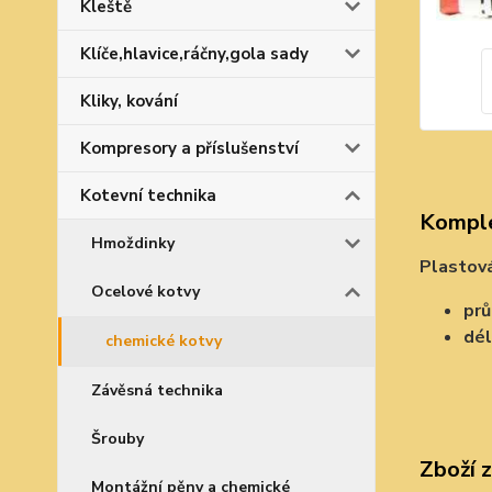
Kleště
Klíče,hlavice,ráčny,gola sady
Kliky, kování
Kompresory a příslušenství
Kotevní technika
Komple
Hmoždinky
Plastová
Ocelové kotvy
pr
dé
chemické kotvy
Závěsná technika
Šrouby
Zboží 
Montážní pěny a chemické