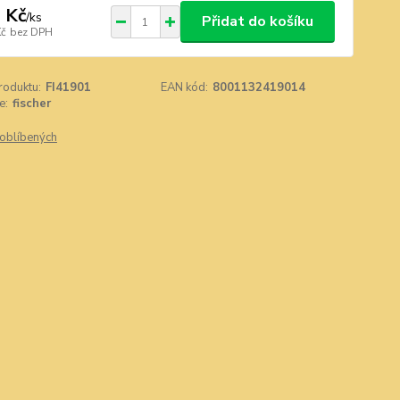
 Kč
/
ks
Přidat do košíku
Kč
bez DPH
roduktu:
FI41901
EAN kód:
8001132419014
e:
fischer
oblíbených