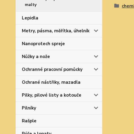
malty
chemi
Lepidla
Metry, pásma, měřítka, úhelník
Nanoprotech spreje
Nůžky a nože
Ochranné pracovní pomůcky
Ochrané nástřiky, mazadla
Pilky, pilové listy a kotouče
Pilníky
Rašple
Rýče a lopaty