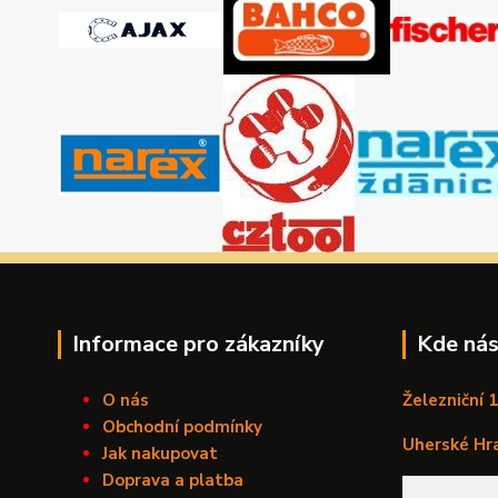
Informace pro zákazníky
Kde nás
O nás
Železniční 
Obchodní podmínky
Uherské Hr
Jak nakupovat
Doprava a platba