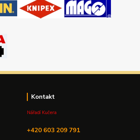
Kontakt
Nářadí Kučera
+420 603 209 791