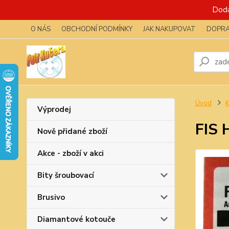
Dodá
O NÁS
OBCHODNÍ PODMÍNKY
JAK NAKUPOVAT
DOPRA
Úvod
K
Výprodej
FIS 
Nově přidané zboží
Akce - zboží v akci
Bity šroubovací
Brusivo
Diamantové kotouče