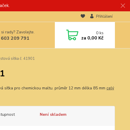
aček.
Přihlášení
 si rady? Zavolejte.
0
ks
za
0,00 Kč
 603 209 791
stová síťka č. 41901
01
vá síťka pro chemickou maltu. průměr 12 mm délka 85 mm
celý
tupnost
Není skladem