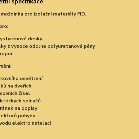
tní specifikace
hmoždinka pro izolační materiály FID.
pro:
ystyrenové desky
ky z vysoce odolné polyuretanové pěny
ropor
nění:
kovního osvětlení
tků na dveřích
ovních čísel
ktrických spínačů
ránek na dopisy
tektorů pohybu
vodů elektroinstalací