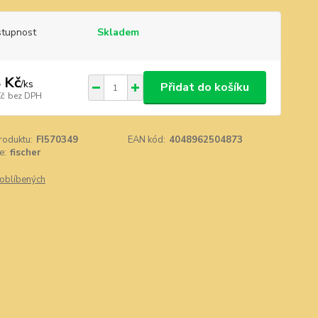
tupnost
Skladem
 Kč
/
ks
Přidat do košíku
Kč
bez DPH
roduktu:
FI570349
EAN kód:
4048962504873
e:
fischer
oblíbených