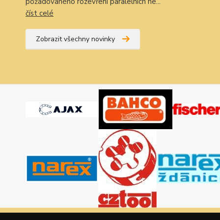
požadovaného rozevření paralelních ne...
číst celé
Zobrazit všechny novinky