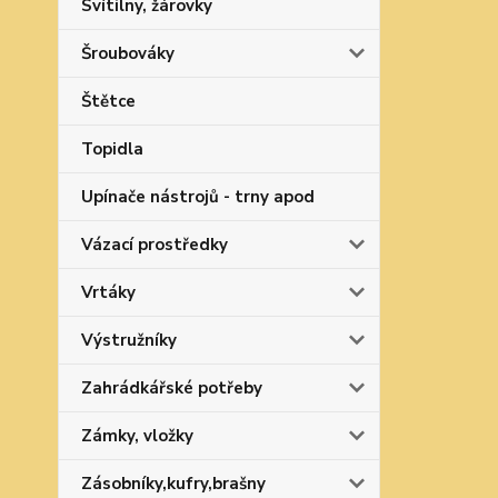
Svítilny, žárovky
Šroubováky
Štětce
Topidla
Upínače nástrojů - trny apod
Vázací prostředky
Vrtáky
Výstružníky
Zahrádkářské potřeby
Zámky, vložky
Zásobníky,kufry,brašny