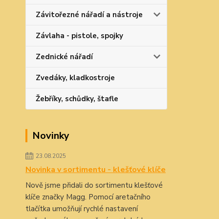
Závitořezné nářadí a nástroje
Závlaha - pistole, spojky
Zednické nářadí
Zvedáky, kladkostroje
Žebříky, schůdky, štafle
Novinky
23.08.2025
Novinka v sortimentu - klešťové klíče
Nově jsme přidali do sortimentu klešťové
klíče značky Magg. Pomocí aretačního
tlačítka umožňují rychlé nastavení