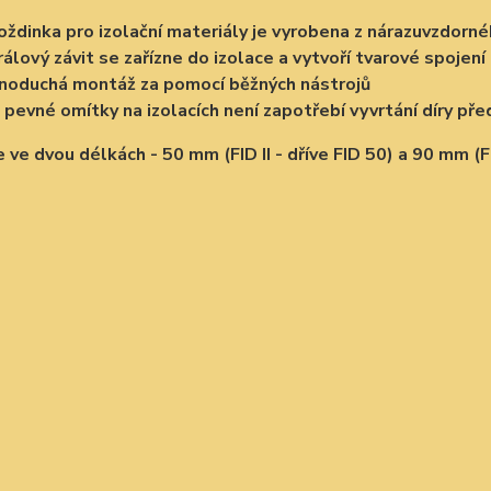
ždinka pro izolační materiály je vyrobena z nárazuvzdorn
rálový závit se zařízne do izolace a vytvoří tvarové spojení
noduchá montáž za pomocí běžných nástrojů
 pevné omítky na izolacích není zapotřebí vyvrtání díry př
 ve dvou délkách - 50 mm (FID II - dříve FID 50) a 90 mm (FID