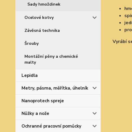
Sady hmoždinek
hmo
spi
Ocelové kotvy
jed
pro
Závěsná technika
Vyrábí se
Šrouby
Montážní pěny a chemické
malty
Lepidla
Metry, pásma, měřítka, úhelník
Nanoprotech spreje
Nůžky a nože
Ochranné pracovní pomůcky