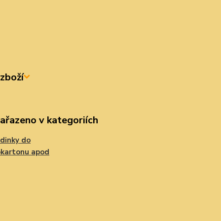
zboží
zařazeno v kategoriích
dinky do
okartonu apod