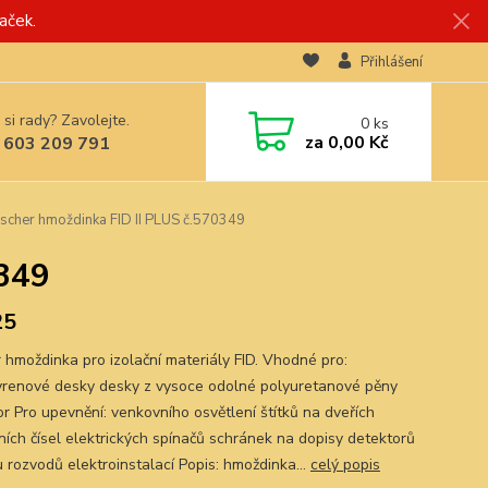
aček.
Přihlášení
 si rady? Zavolejte.
0
ks
za
0,00 Kč
 603 209 791
scher hmoždinka FID II PLUS č.570349
0349
25
r hmoždinka pro izolační materiály FID. Vhodné pro:
yrenové desky desky z vysoce odolné polyuretanové pěny
or Pro upevnění: venkovního osvětlení štítků na dveřích
ích čísel elektrických spínačů schránek na dopisy detektorů
 rozvodů elektroinstalací Popis: hmoždinka...
celý popis