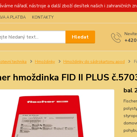
váme nářadí, nástroje a další zboží desítek našich i zahraničních zn
VA A PLATBA
KONTAKTY
Nevíte
Hledat
+420
otevní technika
Hmoždinky
Hmoždinky do sádrokartonu apod
Fi
her hmoždinka FID II PLUS č.57
bal 
Fische
polyst
styrop
domovn
pohybu