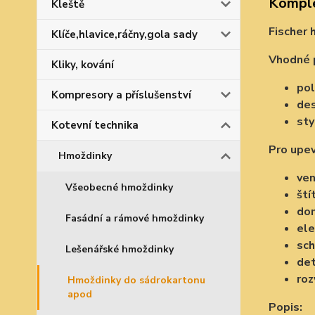
Komple
Kleště
Fischer 
Klíče,hlavice,ráčny,gola sady
Vhodné 
Kliky, kování
pol
Kompresory a příslušenství
des
sty
Kotevní technika
Pro upev
Hmoždinky
ven
Všeobecné hmoždinky
ští
dom
Fasádní a rámové hmoždinky
ele
sch
Lešenářské hmoždinky
de
roz
Hmoždinky do sádrokartonu
apod
Popis: