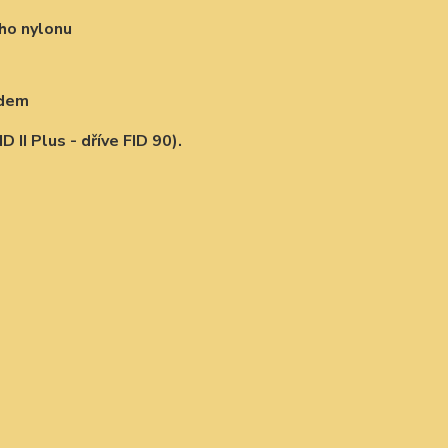
ého nylonu
edem
 II Plus - dříve FID 90).