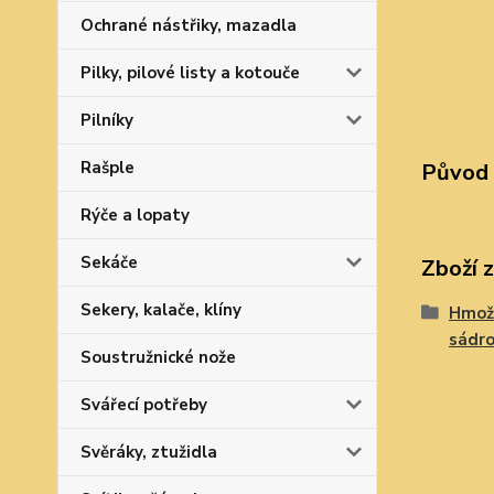
Ochrané nástřiky, mazadla
Pilky, pilové listy a kotouče
Pilníky
Rašple
Původ 
Rýče a lopaty
Sekáče
Zboží 
Sekery, kalače, klíny
Hmož
sádr
Soustružnické nože
Svářecí potřeby
Svěráky, ztužidla