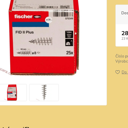
Dos
28
23 
Číslo p
Výrobc
Do 