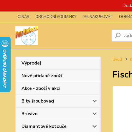
Dodá
O NÁS
OBCHODNÍ PODMÍNKY
JAK NAKUPOVAT
DOPRA
Úvod
K
Výprodej
Fisc
Nově přidané zboží
Akce - zboží v akci
Bity šroubovací
Brusivo
Diamantové kotouče