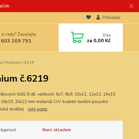
aček.
Přihlášení
 si rady? Zavolejte.
0
ks
za
0,00 Kč
 603 209 791
ool Premium č.6219
mium č.6219
kových klíčů 8 díl. velikosti: 6x7, 8x9, 10x11, 12x13, 14x15,
 18x19, 20x22 mm materiál CrV kvalitní textilní pouzdro
tická textílie)
celý popis
tupnost
Není skladem