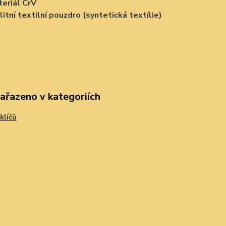
eriál CrV
litní textilní pouzdro (syntetická textílie)
zařazeno v kategoriích
klíčů