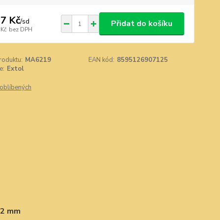
7 Kč
/
sd
Přidat do košíku
 Kč
bez DPH
roduktu:
MA6219
EAN kód:
8595126907125
e:
Extol
oblíbených
x22 mm