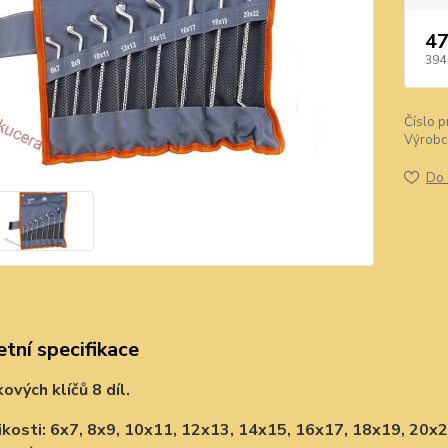
47
394
Číslo p
Výrobc
Do 
tní specifikace
ových klíčů 8 díl.
ikosti: 6x7, 8x9, 10x11, 12x13, 14x15, 16x17, 18x19, 20