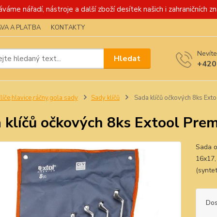
váme nářadí, nástroje a další zboží desítek našich i zahraničních zn
VA A PLATBA
KONTAKTY
Nevíte
Hledat
+420
líče,hlavice,ráčny,gola sady
Sady klíčů
Sada klíčů očkových 8ks Ext
 klíčů očkových 8ks Extool Pre
Sada oč
16x17,
(synte
Dos