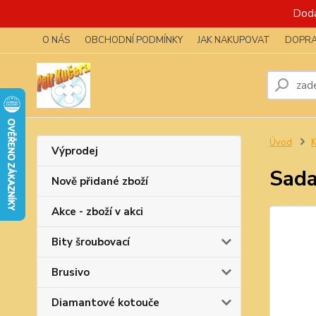
Dodá
O NÁS
OBCHODNÍ PODMÍNKY
JAK NAKUPOVAT
DOPRA
Úvod
K
Výprodej
Sada
Nově přidané zboží
Akce - zboží v akci
Bity šroubovací
Brusivo
Diamantové kotouče