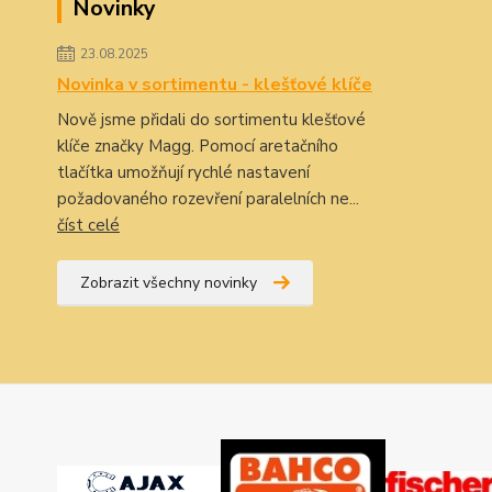
Novinky
23.08.2025
Novinka v sortimentu - klešťové klíče
Nově jsme přidali do sortimentu klešťové
klíče značky Magg. Pomocí aretačního
tlačítka umožňují rychlé nastavení
požadovaného rozevření paralelních ne...
číst celé
Zobrazit všechny novinky