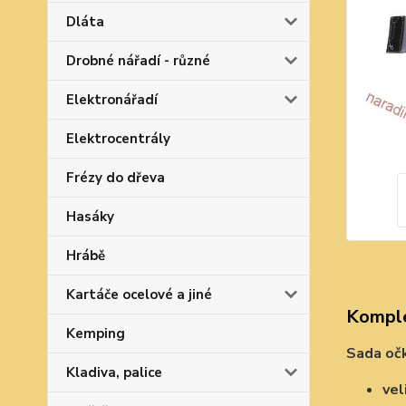
Dláta
Drobné nářadí - různé
Elektronářadí
Elektrocentrály
Frézy do dřeva
Hasáky
Hrábě
Kartáče ocelové a jiné
Komple
Kemping
Sada očk
Kladiva, palice
vel