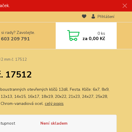
aček.
Přihlášení
 si rady? Zavolejte.
0
ks
za
0,00 Kč
 603 209 791
6-32 mm č. 17512
č. 17512
oustranných otevřených klíčů 12díl. Festa. Klíče: 6x7, 8x9,
 12x13, 14x15, 16x17, 18x19, 20x22, 21x23, 24x27, 25x28,
 Chrom-vanadiová ocel.
celý popis
tupnost
Není skladem