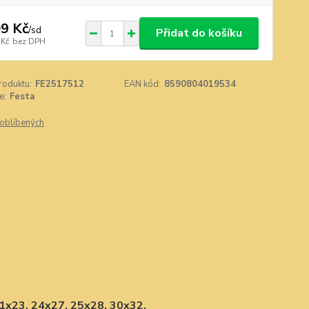
9 Kč
/
sd
Přidat do košíku
 Kč
bez DPH
roduktu:
FE2517512
EAN kód:
8590804019534
e:
Festa
oblíbených
21x23, 24x27, 25x28, 30x32.