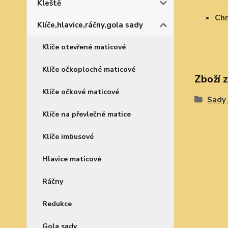
Kleště
Chr
Klíče,hlavice,ráčny,gola sady
Klíče otevřené maticové
Klíče očkoploché maticové
Zboží 
Klíče očkové maticové
Sady 
Klíče na převlečné matice
Klíče imbusové
Hlavice maticové
Ráčny
Redukce
Gola sady