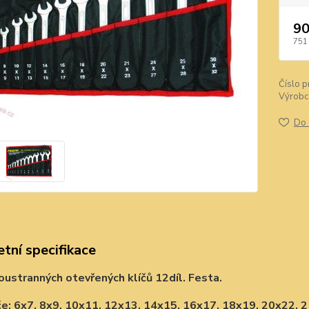
90
751
Číslo p
Výrobc
Do 
tní specifikace
ustranných otevřených klíčů 12díl. Festa.
če: 6x7, 8x9, 10x11, 12x13, 14x15, 16x17, 18x19, 20x22, 