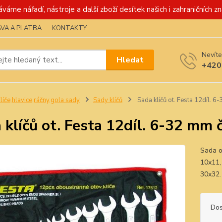
váme nářadí, nástroje a další zboží desítek našich i zahraničních zn
VA A PLATBA
KONTAKTY
Nevíte
Hledat
+420
líče,hlavice,ráčny,gola sady
Sady klíčů
Sada klíčů ot. Festa 12díl. 
 klíčů ot. Festa 12díl. 6-32 mm 
Sada ob
10x11,
30x32.
Dos