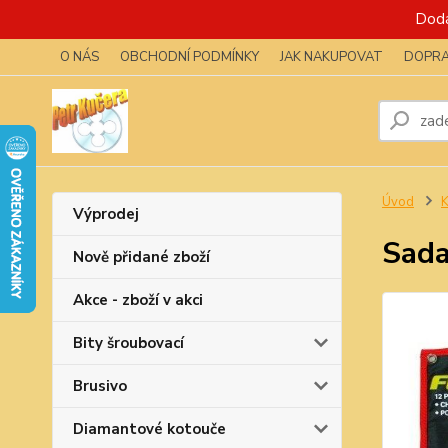
Dodá
O NÁS
OBCHODNÍ PODMÍNKY
JAK NAKUPOVAT
DOPRA
Úvod
K
Výprodej
Sada
Nově přidané zboží
Akce - zboží v akci
Bity šroubovací
Brusivo
Diamantové kotouče