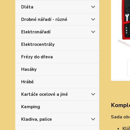
Dláta
Drobné nářadí - různé
Elektronářadí
Elektrocentrály
Frézy do dřeva
Hasáky
Hrábě
Kartáče ocelové a jiné
Komple
Kemping
Sada obo
Kladiva, palice
Klí