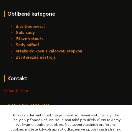
Oblíbené kategorie
Bity šroubovací
Gola sady
Pilové kotouče
Sady nářadí
Vrtáky do kovu s válcovou stopkou
Závitořezné nástroje
Kontakt
Nářadí Kučera
+420 603 209 791
Pro základní funkčnost, zpříjemnění používání webu, analytické
info@naradikucera.cz
účely a v případě udělení souhlasu také pro účely cílení reklamy
využíváme soubory cookies. Nastavení vlastních preferencí
cookies můžete kdykoli upravit odkazem ve spodní části stránek.