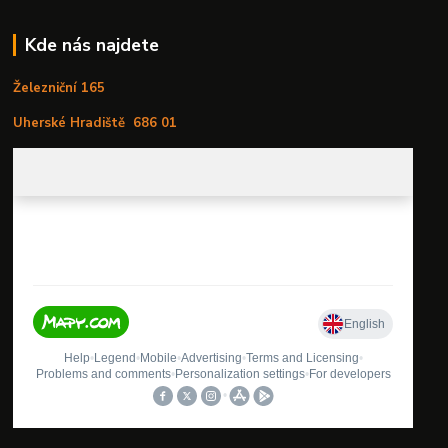
Kde nás najdete
Železniční 165
Uherské Hradiště
686 01