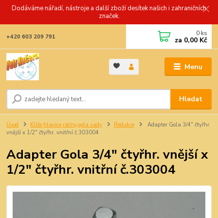
Dodáváme nářadí, nástroje a další zboží desítek našich i zahraničních
značek.
0
ks
+420 603 209 791
za
0,00 Kč
Menu
Hledat
Úvod
Klíče,hlavice,ráčny,gola sady
Redukce
Adapter Gola 3/4" čtyřhr.
vnější x 1/2" čtyřhr. vnitřní č.303004
Adapter Gola 3/4" čtyřhr. vnější x
1/2" čtyřhr. vnitřní č.303004