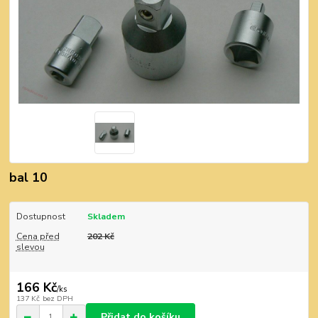
bal 10
Dostupnost
Skladem
Cena před
202 Kč
slevou
166 Kč
/
ks
137 Kč
bez DPH
Přidat do košíku