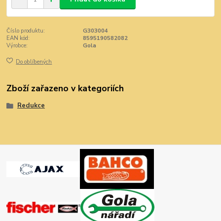
Číslo produktu:
G303004
EAN kód:
8595190582082
Výrobce:
Gola
Do oblíbených
Zboží zařazeno v kategoriích
Redukce