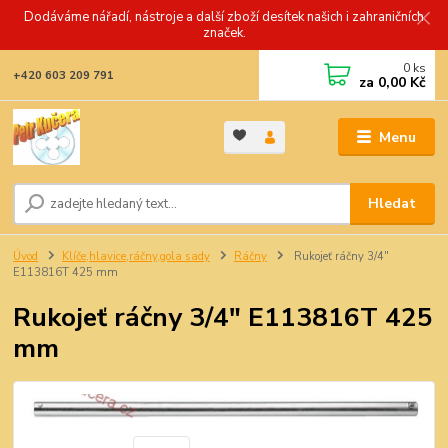
Dodáváme nářadí, nástroje a další zboží desítek našich i zahraničních
značek.
0
ks
+420 603 209 791
za
0,00 Kč
Menu
Hledat
Úvod
Klíče,hlavice,ráčny,gola sady
Ráčny
Rukojeť ráčny 3/4"
E113816T 425 mm
Rukojeť ráčny 3/4" E113816T 425
mm