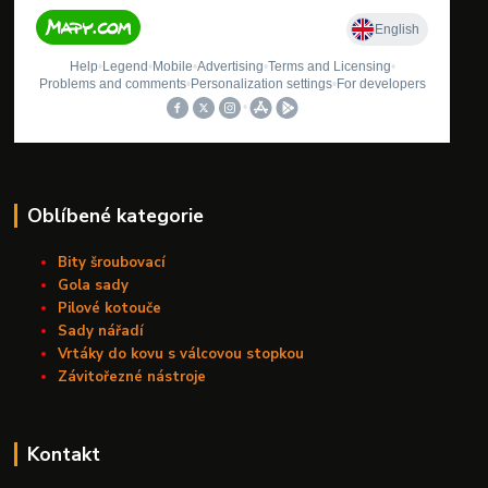
Oblíbené kategorie
Bity šroubovací
Gola sady
Pilové kotouče
Sady nářadí
Vrtáky do kovu s válcovou stopkou
Závitořezné nástroje
Kontakt