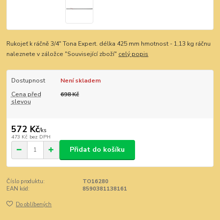
Rukojeť k ráčně 3/4" Tona Expert. délka 425 mm hmotnost - 1,13 kg ráčnu
naleznete v záložce "Související zboží"
celý popis
Dostupnost
Není skladem
Cena před
698 Kč
slevou
572 Kč
/
ks
473 Kč
bez DPH
Přidat do košíku
Číslo produktu:
TO16280
EAN kód:
8590381138161
Do oblíbených