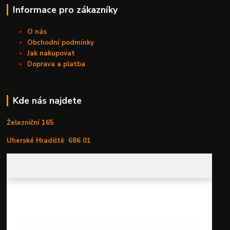
Informace pro zákazníky
O nás
Obchodní podmínky
Jak nakupovat
Doprava a platba
Kde nás najdete
Železniční 165
Uherské Hradiště
686 01