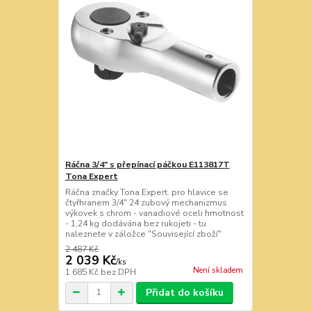
Ráčna 3/4" s přepínací páčkou E113817T
Tona Expert
Ráčna značky Tona Expert. pro hlavice se
čtyřhranem 3/4" 24 zubový mechanizmus
výkovek s chrom - vanadiové oceli hmotnost
- 1,24 kg dodávána bez rukojeti - tu
naleznete v záložce "Související zboží"
2 487 Kč
2 039 Kč
/
ks
Není skladem
1 685 Kč
bez DPH
Přidat do košíku