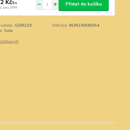
2 Kč
/
ks
Přidat do košíku
Kč
bez DPH
roduktu:
G305119
EAN kód:
8595190580354
e:
Gola
oblíbených