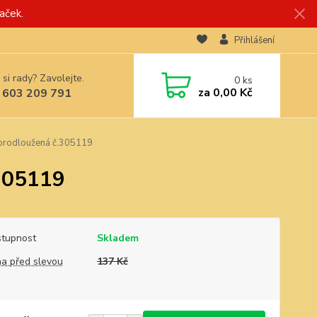
aček.
Přihlášení
 si rady? Zavolejte.
0
ks
za
0,00 Kč
 603 209 791
 prodloužená č.305119
.305119
tupnost
Skladem
a před slevou
137 Kč