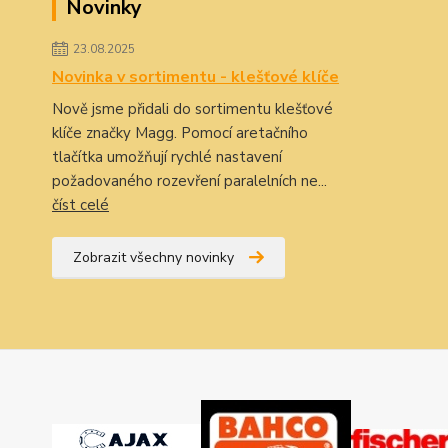
Novinky
23.08.2025
Novinka v sortimentu - klešťové klíče
Nově jsme přidali do sortimentu klešťové
klíče značky Magg. Pomocí aretačního
tlačítka umožňují rychlé nastavení
požadovaného rozevření paralelních ne...
číst celé
Zobrazit všechny novinky