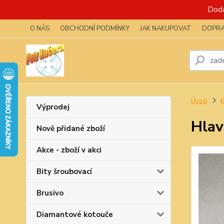
Dodá
O NÁS
OBCHODNÍ PODMÍNKY
JAK NAKUPOVAT
DOPRA
Úvod
K
Výprodej
Hlav
Nově přidané zboží
Akce - zboží v akci
Bity šroubovací
Brusivo
Diamantové kotouče