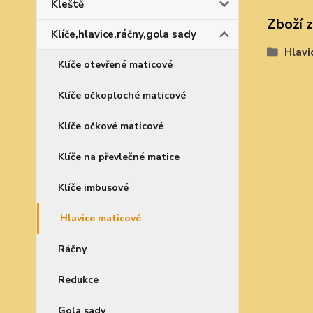
Kleště
Zboží 
Klíče,hlavice,ráčny,gola sady
Hlavi
Klíče otevřené maticové
Klíče očkoploché maticové
Klíče očkové maticové
Klíče na převlečné matice
Klíče imbusové
Hlavice maticové
Ráčny
Redukce
Gola sady