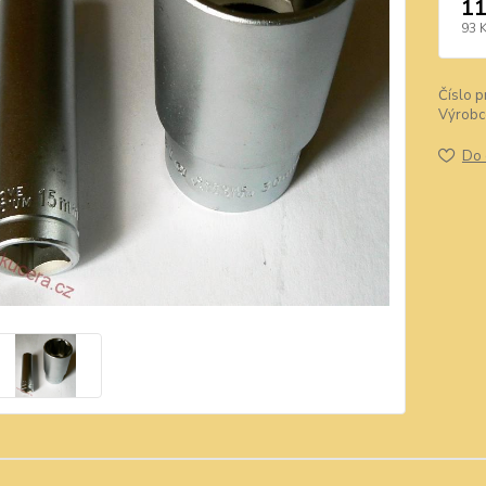
11
93 
Číslo p
Výrobc
Do 