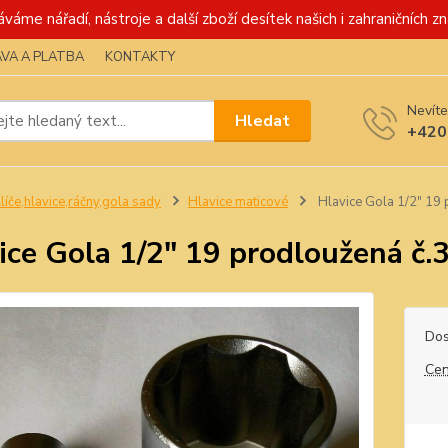
váme nářadí, nástroje a další zboží desítek našich i zahraničních zn
VA A PLATBA
KONTAKTY
Nevíte
Hledat
+420
líče,hlavice,ráčny,gola sady
Hlavice maticové
Hlavice Gola 1/2" 19
ice Gola 1/2" 19 prodloužená č
Dos
Cen