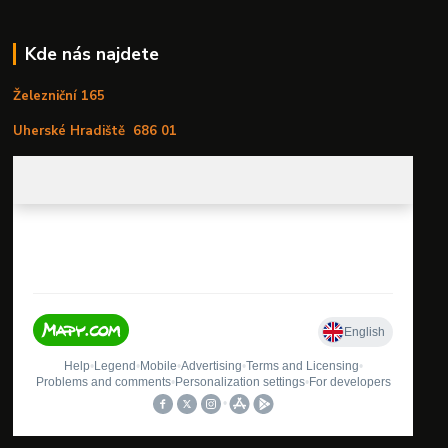
Kde nás najdete
Železniční 165
Uherské Hradiště
686 01