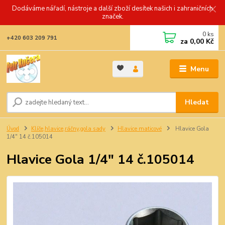
Dodáváme nářadí, nástroje a další zboží desítek našich i zahraničních
značek.
0
ks
+420 603 209 791
za
0,00 Kč
Menu
Hledat
Úvod
Klíče,hlavice,ráčny,gola sady
Hlavice maticové
Hlavice Gola
1/4" 14 č.105014
Hlavice Gola 1/4" 14 č.105014