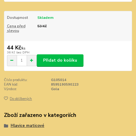
Dostupnost
Skladem
Cena před
53 Kč
slevou
44 Kč
/
ks
36 Kč
bez DPH
Přidat do košíku
Číslo produktu:
G105014
EAN kód:
8595190590223
Výrobce:
Gola
Do oblíbených
Zboží zařazeno v kategoriích
Hlavice maticové