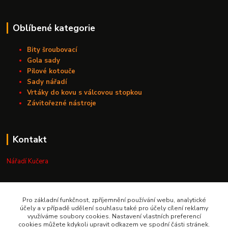
Oblíbené kategorie
Bity šroubovací
Gola sady
Pilové kotouče
Sady nářadí
Vrtáky do kovu s válcovou stopkou
Závitořezné nástroje
Kontakt
Nářadí Kučera
+420 603 209 791
Pro základní funkčnost, zpříjemnění používání webu, analytické
info@naradikucera.cz
účely a v případě udělení souhlasu také pro účely cílení reklamy
využíváme soubory cookies. Nastavení vlastních preferencí
cookies můžete kdykoli upravit odkazem ve spodní části stránek.