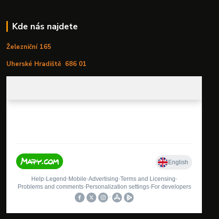
Kde nás najdete
Železniční 165
Uherské Hradiště
686 01