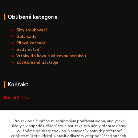
Oblíbené kategorie
Bity šroubovací
Gola sady
Pilové kotouče
Sady nářadí
Vrtáky do kovu s válcovou stopkou
Závitořezné nástroje
Kontakt
Nářadí Kučera
+420 603 209 791
Pro základní funkčnost, zpříjemnění používání webu, analytické
info@naradikucera.cz
účely a v případě udělení souhlasu také pro účely cílení reklamy
využíváme soubory cookies. Nastavení vlastních preferencí
cookies můžete kdykoli upravit odkazem ve spodní části stránek.