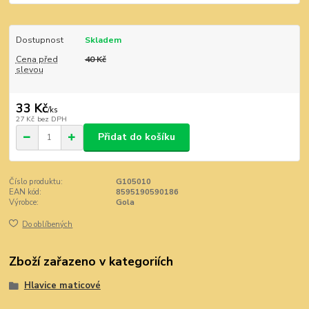
Dostupnost
Skladem
Cena před
40 Kč
slevou
33 Kč
/
ks
27 Kč
bez DPH
Přidat do košíku
Číslo produktu:
G105010
EAN kód:
8595190590186
Výrobce:
Gola
Do oblíbených
Zboží zařazeno v kategoriích
Hlavice maticové