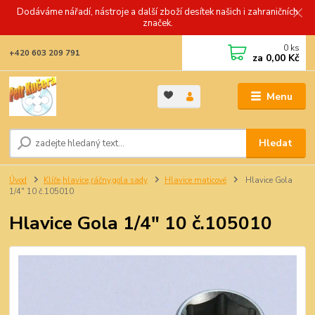
Dodáváme nářadí, nástroje a další zboží desítek našich i zahraničních
značek.
0
ks
+420 603 209 791
za
0,00 Kč
Menu
Hledat
Úvod
Klíče,hlavice,ráčny,gola sady
Hlavice maticové
Hlavice Gola
1/4" 10 č.105010
Hlavice Gola 1/4" 10 č.105010